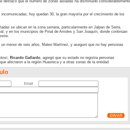
que destacó que el número de zonas aisladas ha disminuido considerablement
incomunicadas; hoy quedan 30, la gran mayoría por el crecimiento de los
tadas se ubican en la zona serrana, particularmente en Jalpan de Serra,
eal, y en los municipios de Pinal de Amoles y San Joaquín, donde continúan
estre.
e un menor de seis años, Mateo Martínez, y aseguró que no hay personas
otosí,
Ricardo Gallardo
, agregó que su estado no registra personas
s que afectaron a la región Huasteca y a otras zonas de la entidad.
ulo
Email