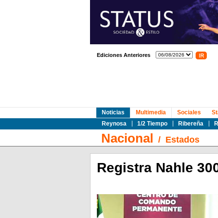
Ediciones Anteriores
Noticias
Multimedia
Sociales
St
Reynosa
1/2 Tiempo
Ribereña
R
Nacional
/
Estados
Registra Nahle 30