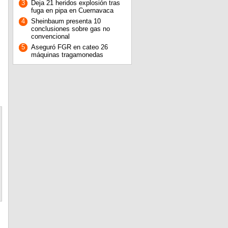
3
Deja 21 heridos explosión tras
fuga en pipa en Cuernavaca
4
Sheinbaum presenta 10
conclusiones sobre gas no
convencional
5
Aseguró FGR en cateo 26
máquinas tragamonedas