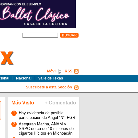
Móvil
RSS
cional
Nacional
Valle de Texas
Suscribete a esta Sección
Más Visto
+ Comentado
1
Hay evidencia de posible
participación de Angel “N”: FGR
2
Aseguran Marina, ANAM y
SSPC cerca de 10 millones de
cigarros Ilícitos en Michoacán