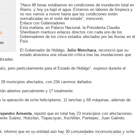
"Hace 48 horas estábamos en condiciones de inundación total en
Álamo, y hoy ya bajó el agua. Estamos en labores de limpieza y
no nos vamos a mover hasta que las condiciones estén
normalizadas en el norte del estado", mencionó.
Enlace con Gobernadores
Esta mañana, en Palacio Nacional, la Presidenta Claudia
Sheinbaum mantuvo enlaces directos con cada uno de los
5)
Gobernadores de los cinco estados afectados por las lluvias en el
País.
 en
El Gobernador de Hidalgo,
Julio Menchaca
, reconoció que su
estado atraviesa una situación crítica tras las inundaciones que
alizadas.
aís, pero particularmente para el Estado de Hidalgo", expresó durante el
y 28 municipios afectados, con 234 caminos dañados.
án abiertos parcialmente y 17 totalmente.
y la operación de ocho helicópteros, 11 lanchas y 68 máquinas, además de
lejandro Armenta
, reportó que en total hay 23 municipios con afectaciones,
cente Suárez, Huitzilan, Tlapacoyan, Xochitlán, Pantepec, Juan Galindo,
.
i
, informó que en su entidad aún hay 30 comunidades incomunicadas y ocho