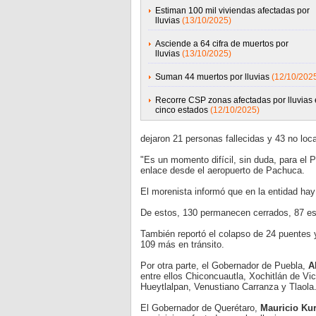
Estiman 100 mil viviendas afectadas por
lluvias
(13/10/2025)
Asciende a 64 cifra de muertos por
lluvias
(13/10/2025)
Suman 44 muertos por lluvias
(12/10/202
Recorre CSP zonas afectadas por lluvias
cinco estados
(12/10/2025)
dejaron 21 personas fallecidas y 43 no loc
"Es un momento difícil, sin duda, para el P
enlace desde el aeropuerto de Pachuca.
El morenista informó que en la entidad ha
De estos, 130 permanecen cerrados, 87 est
También reportó el colapso de 24 puentes 
109 más en tránsito.
Por otra parte, el Gobernador de Puebla,
A
entre ellos Chiconcuautla, Xochitlán de Vi
Hueytlalpan, Venustiano Carranza y Tlaola
El Gobernador de Querétaro,
Mauricio Kur