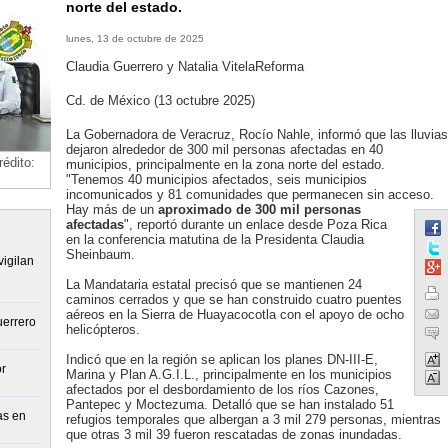
norte del estado.
lunes, 13 de octubre de 2025
Claudia Guerrero y Natalia VitelaReforma
Cd. de México (13 octubre 2025)
La Gobernadora de Veracruz, Rocío Nahle, informó que las lluvias
dejaron alrededor de 300 mil personas afectadas en 40
édito:
municipios, principalmente en la zona norte del estado.
"Tenemos 40 municipios afectados, seis municipios
incomunicados y 81 comunidades que permanecen sin acceso.
Hay más de un
aproximado de 300 mil personas
afectadas
", reportó durante un enlace desde Poza Rica
en la conferencia matutina de la Presidenta Claudia
Sheinbaum.
igilan
La Mandataria estatal precisó que se mantienen 24
caminos cerrados y que se han construido cuatro puentes
aéreos en la Sierra de Huayacocotla con el apoyo de ocho
uerrero
helicópteros.
Indicó que en la región se aplican los planes DN-III-E,
r
Marina y Plan A.G.I.L., principalmente en los municipios
afectados por el desbordamiento de los ríos Cazones,
Pantepec y Moctezuma. Detalló que se han instalado 51
as en
refugios temporales que albergan a 3 mil 279 personas, mientras
que otras 3 mil 39 fueron rescatadas de zonas inundadas.