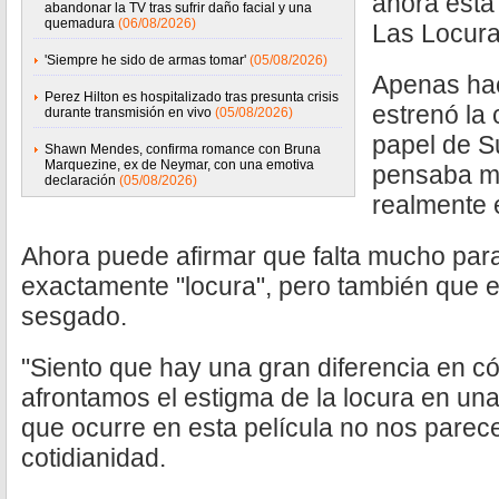
ahora está 
abandonar la TV tras sufrir daño facial y una
quemadura
(06/08/2026)
Las Locura
'Siempre he sido de armas tomar'
(05/08/2026)
Apenas ha
Perez Hilton es hospitalizado tras presunta crisis
estrenó la
durante transmisión en vivo
(05/08/2026)
papel de S
Shawn Mendes, confirma romance con Bruna
Marquezine, ex de Neymar, con una emotiva
pensaba m
declaración
(05/08/2026)
realmente 
Ahora puede afirmar que falta mucho para
exactamente "locura", pero también que 
sesgado.
"Siento que hay una gran diferencia en c
afrontamos el estigma de la locura en una
que ocurre en esta película no nos parec
cotidianidad.