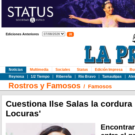
Ediciones Anteriores
Noticias
Multimedia
Sociales
Status
Edición Impresa
Bu
Reynosa
1/2 Tiempo
Ribereña
Rio Bravo
Tamaulipas
Ale
Rostros y Famosos
/
Famosos
Cuestiona Ilse Salas la cordura
Locuras'
Encontra