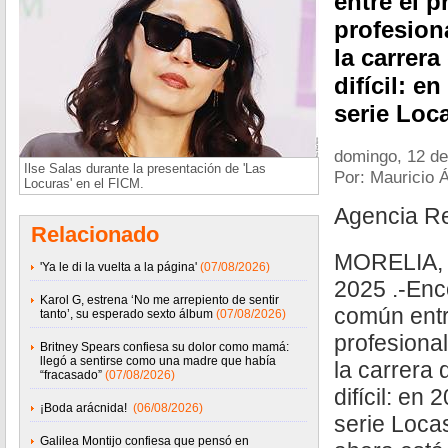
entre el 
profesiona
la carrera
difícil: e
serie Loc
domingo, 12 de
Ilse Salas durante la presentación de 'Las
Por: Mauricio 
Locuras' en el FICM.
Agencia R
Relacionado
MORELIA, 
'Ya le di la vuelta a la página'
(07/08/2026)
2025 .-Enc
Karol G, estrena ‘No me arrepiento de sentir
común entr
tanto’, su esperado sexto álbum
(07/08/2026)
profesional
Britney Spears confiesa su dolor como mamá:
llegó a sentirse como una madre que había
la carrera 
“fracasado”
(07/08/2026)
difícil: en
¡Boda arácnida!
(06/08/2026)
serie Loca
Galilea Montijo confiesa que pensó en