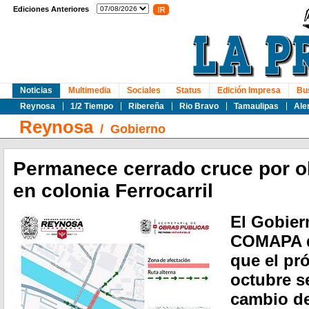
Ediciones Anteriores
Noticias
Multimedia
Sociales
Status
Edición Impresa
Bu
Reynosa
1/2 Tiempo
Ribereña
Rio Bravo
Tamaulipas
Ale
Reynosa
/
Gobierno
Permanece cerrado cruce por ob
en colonia Ferrocarril
El Gobier
COMAPA d
que el pr
octubre se
cambio de