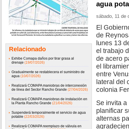
agua pota
sábado, 11 de 
El Gobiern
de Reynosa
lunes 13 de
Relacionado
el trabajo 
de acero p
Exhibe Comapa daños por tirar grasa al
drenaje
(19/07/2026)
el libramie
Gradualmente se restablecera el suministro de
entre Venu
agua
(10/07/2026)
lateral del
Realizará COMAPA maniobras de interconexión
colonia Fer
de línea del Sector Rancho Grande
(27/04/2026)
Realizará COMAPA maniobras de instalación en
Se invita a
la Planta Rancho Grande
(21/04/2026)
planificar 
Suspenderá temporalmente el servicio de agua
potable
(22/03/2026)
alternas pa
agradecien
Realizará COMAPA reemplazo de válvula en