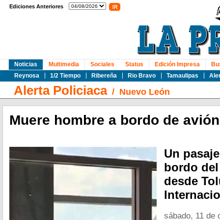
Ediciones Anteriores
Noticias
Multimedia
Sociales
Status
Edición Impresa
Bu
Reynosa
1/2 Tiempo
Ribereña
Rio Bravo
Tamaulipas
Ale
Alerta Policiaca
/
Nuevo León
Muere hombre a bordo de avión
Un pasaje
bordo del
desde Tol
Internaci
sábado, 11 de 