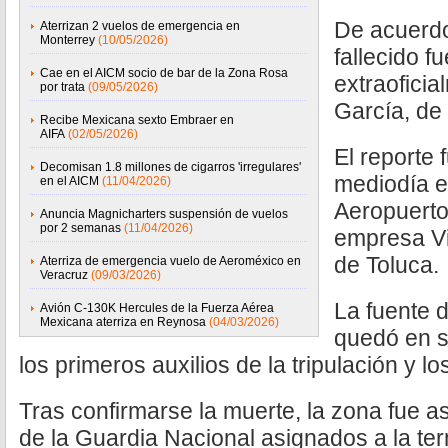
De acuerdo
Aterrizan 2 vuelos de emergencia en
Monterrey
(10/05/2026)
fallecido fu
Cae en el AICM socio de bar de la Zona Rosa
extraofici
por trata
(09/05/2026)
García, de
Recibe Mexicana sexto Embraer en
AIFA
(02/05/2026)
El reporte 
Decomisan 1.8 millones de cigarros 'irregulares'
mediodía e
en el AICM
(11/04/2026)
Aeropuerto
Anuncia Magnicharters suspensión de vuelos
por 2 semanas
(11/04/2026)
empresa V
de Toluca.
Aterriza de emergencia vuelo de Aeroméxico en
Veracruz
(09/03/2026)
La fuente d
Avión C-130K Hercules de la Fuerza Aérea
Mexicana aterriza en Reynosa
(04/03/2026)
quedó en s
los primeros auxilios de la tripulación y 
Tras confirmarse la muerte, la zona fue 
de la Guardia Nacional asignados a la te