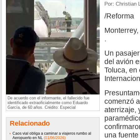
Por: Christian 
/Reforma
Monterrey,
.
Un pasajer
del avión 
Toluca, en
Internacio
Presuntame
De acuerdo con el informante, el fallecido fue
comenzó a 
identificado extraoficialmente como Eduardo
García, de 60 años. Crédito: Especial
aterrizaje,
paramédico
Relacionado
confirmaron
una fuente 
Caos vial obliga a caminar a viajeros rumbo al
Aeropuerto en NL
(01/06/2026)