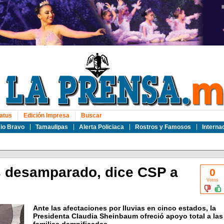
atus
Edición Impresa
Buscar
io Bravo
Tamaulipas
Alerta Policiaca
Rostros y Famosos
Interna
s desamparado, dice CSP a
0
Votos
Ante las afectaciones por lluvias en cinco estados, la
Presidenta Claudia Sheinbaum ofreció apoyo total a las