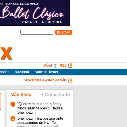
Móvil
RSS
cional
Nacional
Valle de Texas
Suscribete a esta Sección
Más Visto
+ Comentado
1
“Queremos que las niñas y
niños sean felices”: Claudia
Sheinbaum
2
Sheinbaum fija postura ante
acusaciones de EU: “No
permitiremos injerencias”