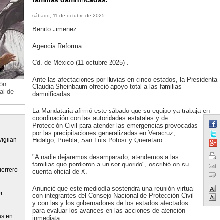
familias damnificadas.
sábado, 11 de octubre de 2025
Benito Jiménez
Agencia Reforma
Cd. de México (11 octubre 2025) .
Ante las afectaciones por lluvias en cinco estados, la Presidenta
ión
Claudia Sheinbaum ofreció apoyo total a las familias
al de
damnificadas.
La Mandataria afirmó este sábado que su equipo ya trabaja en
coordinación con las autoridades estatales y de
Protección Civil para atender las emergencias provocadas
por las precipitaciones generalizadas en Veracruz,
igilan
Hidalgo, Puebla, San Luis Potosí y Querétaro.
"A nadie dejaremos desamparado; atendemos a las
familias que perdieron a un ser querido", escribió en su
uerrero
cuenta oficial de X.
Anunció que este mediodía sostendrá una reunión virtual
r
con integrantes del Consejo Nacional de Protección Civil
y con las y los gobernadores de los estados afectados
para evaluar los avances en las acciones de atención
as en
inmediata.