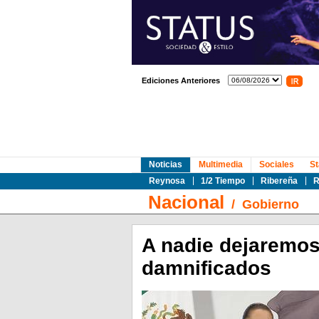
Ediciones Anteriores
Noticias
Multimedia
Sociales
St
Reynosa
1/2 Tiempo
Ribereña
R
Nacional
/
Gobierno
A nadie dejaremo
damnificados