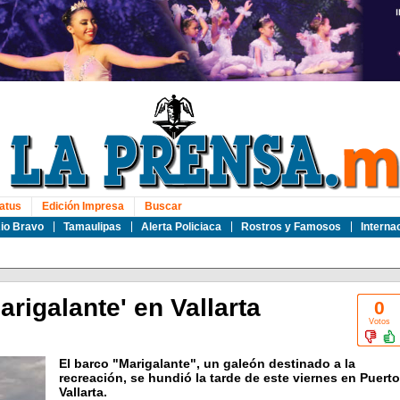
atus
Edición Impresa
Buscar
io Bravo
Tamaulipas
Alerta Policiaca
Rostros y Famosos
Interna
rigalante' en Vallarta
0
Votos
El barco "Marigalante", un galeón destinado a la
recreación, se hundió la tarde de este viernes en Puerto
Vallarta.