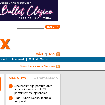
Móvil
RSS
cional
Nacional
Valle de Texas
Suscribete a esta Sección
Más Visto
+ Comentado
1
Sheinbaum fija postura ante
acusaciones de EU: “No
permitiremos injerencias”
2
Pide Rubén Rocha licencia
temporal