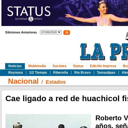
Ediciones Anteriores
Noticias
Multimedia
Sociales
Status
Edición Impresa
Bu
Reynosa
1/2 Tiempo
Ribereña
Rio Bravo
Tamaulipas
Ale
Nacional
/
Estados
Cae ligado a red de huachicol f
Roberto V
años, se