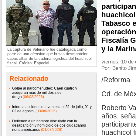
participa
huachicol 
Tabasco e
operación
Fiscalía 
y la Marin
La captura de Valeriano fue catalogada como
parte de una ofensiva que busca desmantelar
capas altas de la cadena logística del huachicol
viernes, 10 de
fiscal. Crédito: Especial
Por: Benito Ji
Relacionado
/Reforma
Golpe al narcomenudeo; Caen cuatro y
Cd. de Méx
aseguran más de mil dosis de
droga
(06/08/2026)
Roberto Va
Informa acciones relevantes del 31 de julio, 01 y
02 de agosto
(03/08/2026)
años, señ
Detienen a un hombre vinculado con la
participant
desaparición y homicidio de dos ciudadanos
norteamericanos
(01/08/2026)
huachicol f