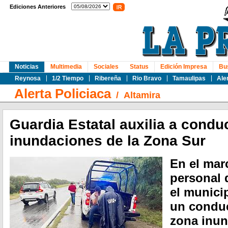
Ediciones Anteriores
Noticias
Multimedia
Sociales
Status
Edición Impresa
Bu
Reynosa
1/2 Tiempo
Ribereña
Rio Bravo
Tamaulipas
Ale
Alerta Policiaca
/
Altamira
Guardia Estatal auxilia a condu
inundaciones de la Zona Sur
En el mar
personal 
el municip
un conduc
zona inun