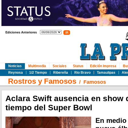
Ediciones Anteriores
Noticias
Multimedia
Sociales
Status
Edición Impresa
Bu
Reynosa
1/2 Tiempo
Ribereña
Rio Bravo
Tamaulipas
Ale
Rostros y Famosos
/
Famosos
Aclara Swift ausencia en show
tiempo del Super Bowl
En medio 