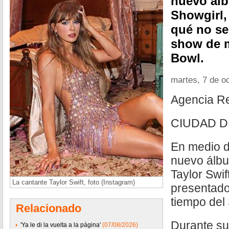
nuevo álb
Showgirl, 
qué no se
show de m
Bowl.
martes, 7 de o
Agencia R
CIUDAD D
En medio d
nuevo álbum
Taylor Swif
La cantante Taylor Swift, foto (Instagram)
presentado
tiempo del
Relacionado
Durante su
'Ya le di la vuelta a la página'
(07/08/2026)