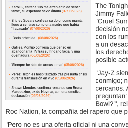
The Tonigh
Karol G, estrena ‘No me arrepiento de sentir
tanto’, su esperado sexto álbum
(07/08/2026)
Jimmy Fallo
"Cruel Sum
Britney Spears confiesa su dolor como mamá:
llegó a sentirse como una madre que había
decisión n
“fracasado”
(07/08/2026)
con los ru
¡Boda arácnida!
(06/08/2026)
a un desac
Galilea Montijo confiesa que pensó en
los derech
abandonar la TV tras sufrir daño facial y una
quemadura
(06/08/2026)
posible act
'Siempre he sido de armas tomar'
(05/08/2026)
"Jay-Z sie
Perez Hilton es hospitalizado tras presunta crisis
durante transmisión en vivo
(05/08/2026)
conmigo; n
cercanos. 
Shawn Mendes, confirma romance con Bruna
Marquezine, ex de Neymar, con una emotiva
preguntan:
declaración
(05/08/2026)
Bowl?'", re
Roc Nation, la compañía del rapero que p
"Pero no es una oferta oficial ni una con