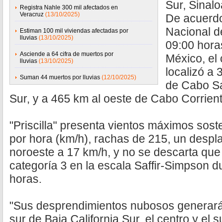
Sur, Sinalo
Registra Nahle 300 mil afectados en
Veracruz
(13/10/2025)
De acuerdo
Nacional d
Estiman 100 mil viviendas afectadas por
lluvias
(13/10/2025)
09:00 hora
Asciende a 64 cifra de muertos por
México, el 
lluvias
(13/10/2025)
localizó a 
Suman 44 muertos por lluvias
(12/10/2025)
de Cabo Sa
Sur, y a 465 km al oeste de Cabo Corrient
"Priscilla" presenta vientos máximos sost
por hora (km/h), rachas de 215, un despl
noroeste a 17 km/h, y no se descarta que 
categoría 3 en la escala Saffir-Simpson d
horas.
"Sus desprendimientos nubosos generarán
sur de Baja California Sur, el centro y el s