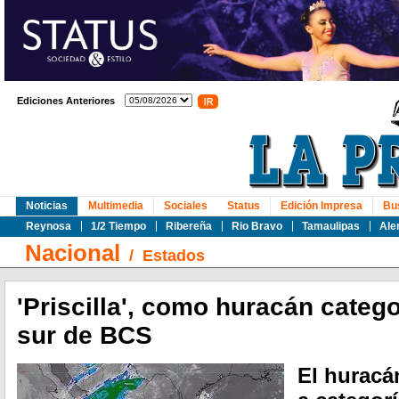
Ediciones Anteriores
Noticias
Multimedia
Sociales
Status
Edición Impresa
Bu
Reynosa
1/2 Tiempo
Ribereña
Rio Bravo
Tamaulipas
Ale
Nacional
/
Estados
'Priscilla', como huracán categor
sur de BCS
El huracán