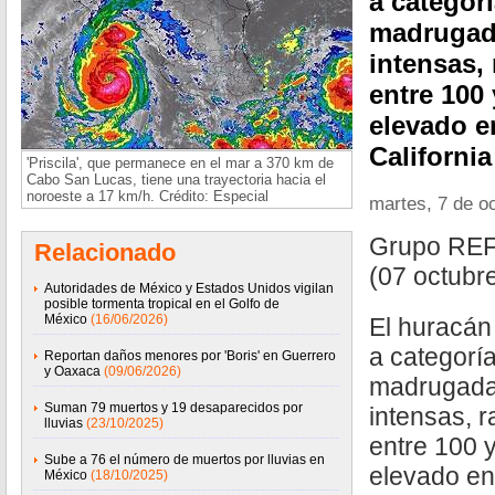
a categorí
madrugada
intensas,
entre 100 
elevado e
California
'Priscila', que permanece en el mar a 370 km de
Cabo San Lucas, tiene una trayectoria hacia el
noroeste a 17 km/h. Crédito: Especial
martes, 7 de o
Grupo RE
Relacionado
(07 octubr
Autoridades de México y Estados Unidos vigilan
posible tormenta tropical en el Golfo de
México
(16/06/2026)
El huracán 
a categoría
Reportan daños menores por 'Boris' en Guerrero
y Oaxaca
(09/06/2026)
madrugada,
Suman 79 muertos y 19 desaparecidos por
intensas, 
lluvias
(23/10/2025)
entre 100 y
Sube a 76 el número de muertos por lluvias en
elevado en
México
(18/10/2025)