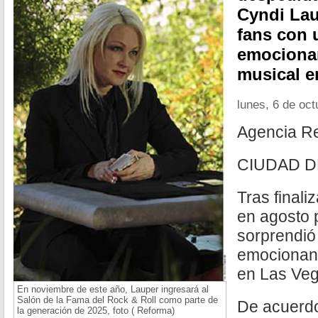
Cyndi Lau
fans con 
emocionan
musical e
lunes, 6 de oc
Agencia R
CIUDAD D
Tras finali
en agosto 
sorprendió
emocionant
en Las Veg
En noviembre de este año, Lauper ingresará al
Salón de la Fama del Rock & Roll como parte de
De acuerdo 
la generación de 2025, foto ( Reforma)