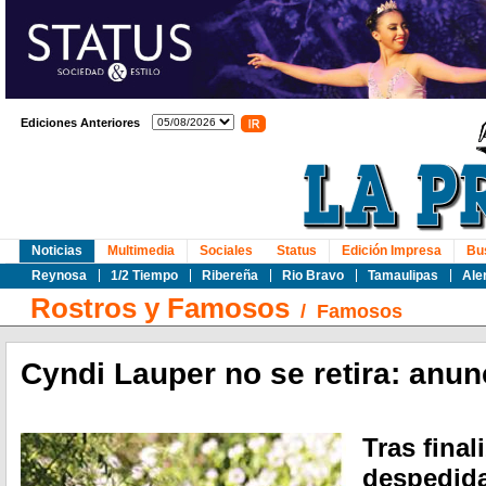
Ediciones Anteriores
Noticias
Multimedia
Sociales
Status
Edición Impresa
Bu
Reynosa
1/2 Tiempo
Ribereña
Rio Bravo
Tamaulipas
Ale
Rostros y Famosos
/
Famosos
Cyndi Lauper no se retira: anu
Tras final
despedida