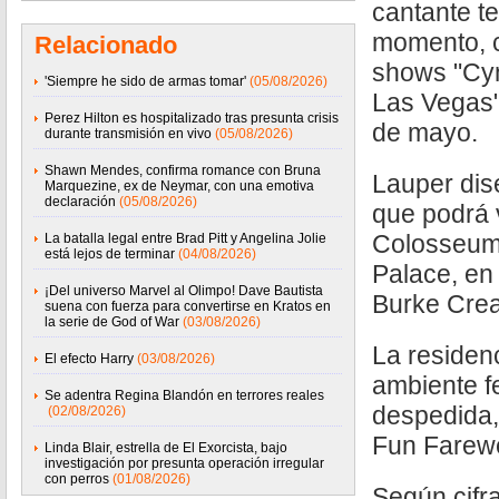
cantante te
momento, c
Relacionado
shows "Cyn
'Siempre he sido de armas tomar'
(05/08/2026)
Las Vegas",
Perez Hilton es hospitalizado tras presunta crisis
de mayo.
durante transmisión en vivo
(05/08/2026)
Shawn Mendes, confirma romance con Bruna
Lauper dis
Marquezine, ex de Neymar, con una emotiva
declaración
(05/08/2026)
que podrá 
Colosseum
La batalla legal entre Brad Pitt y Angelina Jolie
está lejos de terminar
(04/08/2026)
Palace, en
¡Del universo Marvel al Olimpo! Dave Bautista
Burke Crea
suena con fuerza para convertirse en Kratos en
la serie de God of War
(03/08/2026)
La residen
El efecto Harry
(03/08/2026)
ambiente fe
Se adentra Regina Blandón en terrores reales
despedida,
(02/08/2026)
Fun Farewe
Linda Blair, estrella de El Exorcista, bajo
investigación por presunta operación irregular
con perros
(01/08/2026)
Según cifra