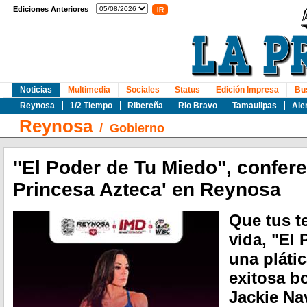
Ediciones Anteriores
Noticias
Multimedia
Sociales
Status
Edición Impresa
Bu
Reynosa
1/2 Tiempo
Ribereña
Rio Bravo
Tamaulipas
Ale
Reynosa
/
Gobierno
"El Poder de Tu Miedo", confere
Princesa Azteca' en Reynosa
Que tus t
vida, "El
una plátic
exitosa b
Jackie Na