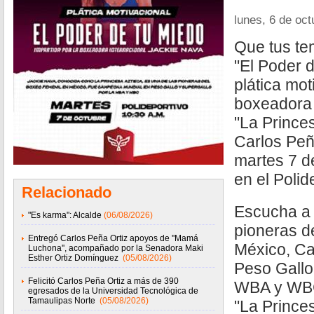
lunes, 6 de oc
Que tus te
"El Poder 
plática mot
boxeadora 
"La Princes
Carlos Peña
martes 7 de
en el Poli
Relacionado
Escucha a 
"Es karma": Alcalde
(06/08/2026)
pioneras d
Entregó Carlos Peña Ortiz apoyos de ''Mamá
México, C
Luchona'', acompañado por la Senadora Maki
Esther Ortiz Domínguez
(05/08/2026)
Peso Gallo
Felicitó Carlos Peña Ortiz a más de 390
WBA y WBC;
egresados de la Universidad Tecnológica de
Tamaulipas Norte
(05/08/2026)
"La Prince