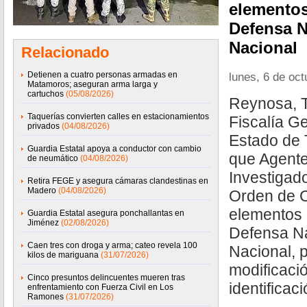
elementos 
Defensa N
Nacional
Relacionado
Detienen a cuatro personas armadas en
lunes, 6 de oc
Matamoros; aseguran arma larga y
cartuchos
(05/08/2026)
Reynosa, T
Taquerías convierten calles en estacionamientos
Fiscalía Ge
privados
(04/08/2026)
Estado de 
Guardia Estatal apoya a conductor con cambio
que Agente
de neumático
(04/08/2026)
Investigad
Retira FEGE y asegura cámaras clandestinas en
Madero
(04/08/2026)
Orden de C
elementos 
Guardia Estatal asegura ponchallantas en
Jiménez
(02/08/2026)
Defensa Na
Caen tres con droga y arma; cateo revela 100
Nacional, p
kilos de mariguana
(31/07/2026)
modificaci
Cinco presuntos delincuentes mueren tras
identificac
enfrentamiento con Fuerza Civil en Los
Ramones
(31/07/2026)