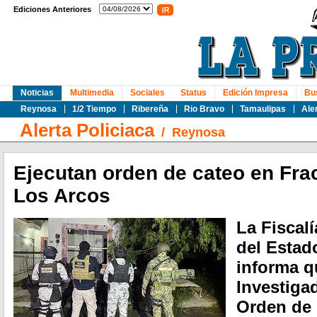
Ediciones Anteriores
Noticias
Multimedia
Sociales
Status
Edición Impresa
Bu
Reynosa
1/2 Tiempo
Ribereña
Rio Bravo
Tamaulipas
Ale
Alerta Policiaca
/
Reynosa
Ejecutan orden de cateo en Fr
Los Arcos
La Fiscalí
del Estad
informa q
Investiga
Orden de 