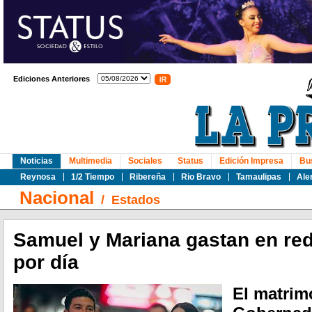
Ediciones Anteriores
Noticias
Multimedia
Sociales
Status
Edición Impresa
Bu
Reynosa
1/2 Tiempo
Ribereña
Rio Bravo
Tamaulipas
Ale
Nacional
/
Estados
Samuel y Mariana gastan en red
por día
El matrim