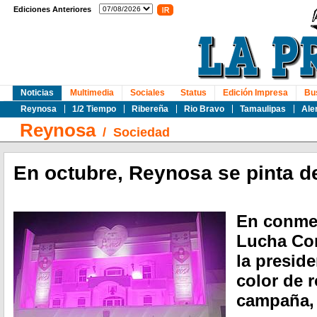
Ediciones Anteriores
Noticias
Multimedia
Sociales
Status
Edición Impresa
Bu
Reynosa
1/2 Tiempo
Ribereña
Rio Bravo
Tamaulipas
Ale
Reynosa
/
Sociedad
En octubre, Reynosa se pinta d
En conme
Lucha Con
la presid
color de 
campaña, 