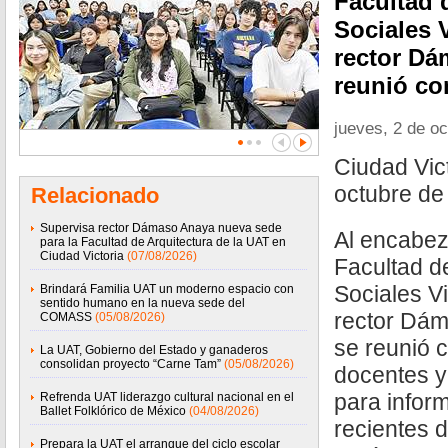
Facultad 
Sociales V
rector Dá
reunió co
jueves, 2 de o
Ciudad Vict
octubre de
Relacionado
Supervisa rector Dámaso Anaya nueva sede
Al encabez
para la Facultad de Arquitectura de la UAT en
Ciudad Victoria
(07/08/2026)
Facultad d
Sociales V
Brindará Familia UAT un moderno espacio con
sentido humano en la nueva sede del
rector Dá
COMASS
(05/08/2026)
se reunió 
La UAT, Gobierno del Estado y ganaderos
consolidan proyecto “Carne Tam”
(05/08/2026)
docentes y
para infor
Refrenda UAT liderazgo cultural nacional en el
Ballet Folklórico de México
(04/08/2026)
recientes 
Prepara la UAT el arranque del ciclo escolar