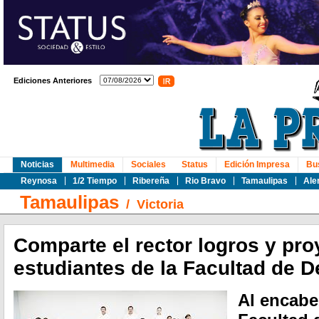
Ediciones Anteriores
Noticias
Multimedia
Sociales
Status
Edición Impresa
Bu
Reynosa
1/2 Tiempo
Ribereña
Rio Bravo
Tamaulipas
Ale
Tamaulipas
/
Victoria
Comparte el rector logros y pr
estudiantes de la Facultad de D
Al encabe