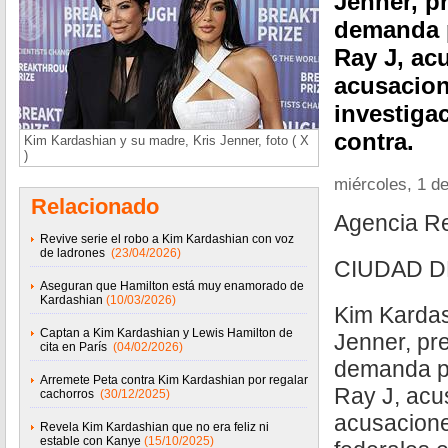
Jenner, p
demanda p
Ray J, ac
acusacion
investiga
contra.
Kim Kardashian y su madre, Kris Jenner, foto ( X
)
miércoles, 1 d
Relacionado
Agencia R
Revive serie el robo a Kim Kardashian con voz
de ladrones
(23/04/2026)
CIUDAD D
Aseguran que Hamilton está muy enamorado de
Kardashian
(10/03/2026)
Kim Kardas
Captan a Kim Kardashian y Lewis Hamilton de
Jenner, pr
cita en París
(04/02/2026)
demanda po
Arremete Peta contra Kim Kardashian por regalar
Ray J, acu
cachorros
(30/12/2025)
acusacione
Revela Kim Kardashian que no era feliz ni
estable con Kanye
(15/10/2025)