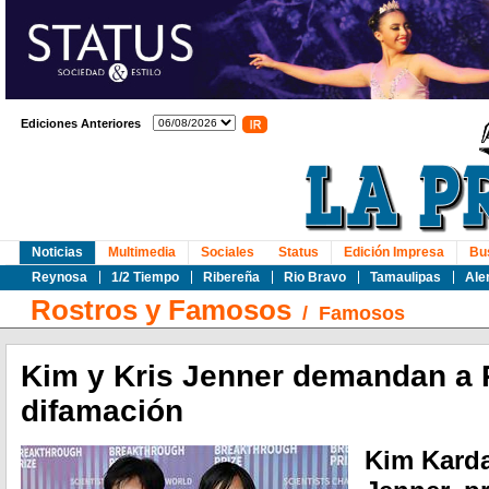
Ediciones Anteriores
Noticias
Multimedia
Sociales
Status
Edición Impresa
Bu
Reynosa
1/2 Tiempo
Ribereña
Rio Bravo
Tamaulipas
Ale
Rostros y Famosos
/
Famosos
Kim y Kris Jenner demandan a 
difamación
Kim Karda