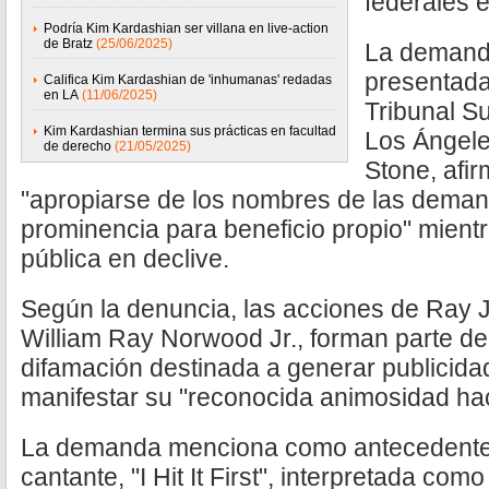
federales e
Podría Kim Kardashian ser villana en live-action
de Bratz
(25/06/2025)
La demand
presentada
Califica Kim Kardashian de 'inhumanas' redadas
en LA
(11/06/2025)
Tribunal S
Kim Kardashian termina sus prácticas en facultad
Los Ángele
de derecho
(21/05/2025)
Stone, afi
"apropiarse de los nombres de las deman
prominencia para beneficio propio" mientr
pública en declive.
Según la denuncia, las acciones de Ray J
William Ray Norwood Jr., forman parte 
difamación destinada a generar publicida
manifestar su "reconocida animosidad haci
La demanda menciona como antecedente 
cantante, "I Hit It First", interpretada co