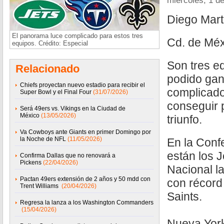
miércoles, 1 d
Diego Mar
El panorama luce complicado para estos tres
Cd. de Méx
equipos. Crédito: Especial
Son tres e
Relacionado
podido gan
Chiefs proyectan nuevo estadio para recibir el
complicad
Super Bowl y el Final Four
(31/07/2026)
conseguir 
Será 49ers vs. Vikings en la Ciudad de
México
(13/05/2026)
triunfo.
Va Cowboys ante Giants en primer Domingo por
la Noche de NFL
(11/05/2026)
En la Conf
están los J
Confirma Dallas que no renovará a
Pickens
(22/04/2026)
Nacional la
Pactan 49ers extensión de 2 años y 50 mdd con
con récord 
Trent Williams
(20/04/2026)
Saints.
Regresa la lanza a los Washington Commanders
(15/04/2026)
Nueva Yor