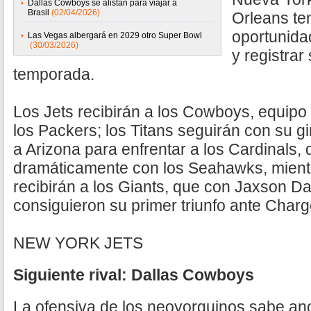
Dallas Cowboys se alistan para viajar a
Brasil
(02/04/2026)
Orleans te
oportunida
Las Vegas albergará en 2029 otro Super Bowl
(30/03/2026)
y registrar
temporada.
Los Jets recibirán a los Cowboys, equipo
los Packers; los Titans seguirán con su gi
a Arizona para enfrentar a los Cardinals,
dramáticamente con los Seahawks, mientr
recibirán a los Giants, que con Jaxson Da
consiguieron su primer triunfo ante Charg
NEW YORK JETS
Siguiente rival: Dallas Cowboys
La ofensiva de los neoyorquinos sabe an