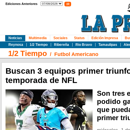
Ediciones Anteriores
Noticias
Multimedia
Sociales
Status
Edición Impresa
Bu
Reynosa
1/2 Tiempo
Ribereña
Rio Bravo
Tamaulipas
Ale
1/2 Tiempo
/
Futbol Americano
Buscan 3 equipos primer triunf
temporada de NFL
Son tres 
podido ga
que pueda
primer tri