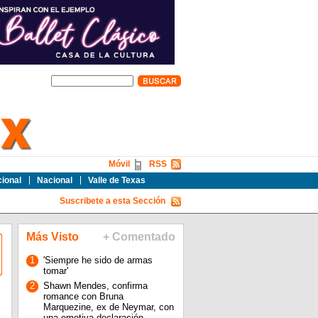
Móvil
RSS
cional
Nacional
Valle de Texas
Suscribete a esta Sección
Más Visto
+ Comentado
1
'Siempre he sido de armas
tomar'
2
Shawn Mendes, confirma
romance con Bruna
Marquezine, ex de Neymar, con
una emotiva declaración