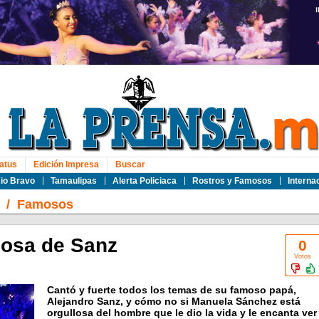
atus
Edición Impresa
Buscar
io Bravo
Tamaulipas
Alerta Policiaca
Rostros y Famosos
Interna
/
Famosos
llosa de Sanz
0
Votos
Cantó y fuerte todos los temas de su famoso papá,
Alejandro Sanz, y cómo no si Manuela Sánchez está
orgullosa del hombre que le dio la vida y le encanta ver