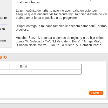
cualquier otra fan.
o
La primogénita del artista, quien lo acompaña en este tour,
aseguró que le encanta visitar Monterrey. También disfruta de ver
cuánto amor le da el público a su progenitor.
er rol
"Súper entrega, a mi papá también le encanta estar aquí", afirmó
a su
orgullosa.
Anoche, Sanz hizo cantar a cientos de regios y a su hija éxitos
aceas
como "Mi Soledad y Yo", "El Vino de tu Boca", "Amiga Mía",
"Cuando Nadie Me Ve", "No Es Lo Mismo" y "Corazón Partío".
ulo
Email