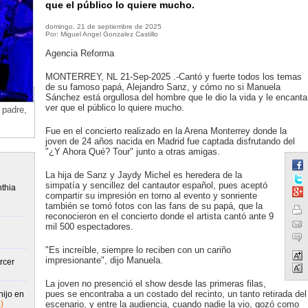
que el público lo quiere mucho.
domingo, 21 de septiembre de 2025
Por: Miguel Angel Gonzalez Castillo
Agencia Reforma
MONTERREY, NL 21-Sep-2025 .-Cantó y fuerte todos los temas
de su famoso papá, Alejandro Sanz, y cómo no si Manuela
Sánchez está orgullosa del hombre que le dio la vida y le encanta
ver que el público lo quiere mucho.
padre,
Fue en el concierto realizado en la Arena Monterrey donde la
joven de 24 años nacida en Madrid fue captada disfrutando del
"¿Y Ahora Qué? Tour" junto a otras amigas.
La hija de Sanz y Jaydy Michel es heredera de la
simpatía y sencillez del cantautor español, pues aceptó
nthia
compartir su impresión en torno al evento y sonriente
también se tomó fotos con las fans de su papá, que la
reconocieron en el concierto donde el artista cantó ante 9
mil 500 espectadores.
"Es increíble, siempre lo reciben con un cariño
impresionante", dijo Manuela.
rcer
La joven no presenció el show desde las primeras filas,
pues se encontraba a un costado del recinto, un tanto retirada del
hijo en
)
escenario, y entre la audiencia, cuando nadie la vio, gozó como