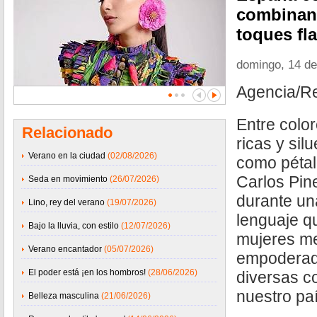
combinan 
toques fl
domingo, 14 de
Agencia/R
Entre color
Relacionado
ricas y sil
Verano en la ciudad
(02/08/2026)
como pétal
Carlos Pin
Seda en movimiento
(26/07/2026)
durante un
Lino, rey del verano
(19/07/2026)
lenguaje q
Bajo la lluvia, con estilo
(12/07/2026)
mujeres m
Verano encantador
(05/07/2026)
empoderada
El poder está ¡en los hombros!
(28/06/2026)
diversas c
nuestro paí
Belleza masculina
(21/06/2026)