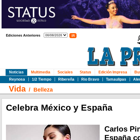
Ediciones Anteriores
Noticias
Multimedia
Sociales
Status
Edición Impresa
Bu
Reynosa
1/2 Tiempo
Ribereña
Rio Bravo
Tamaulipas
Ale
Vida
/
Belleza
Celebra México y España
Carlos Pi
España co