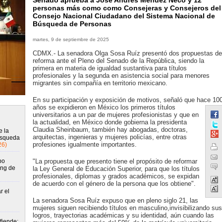
Senado aprueba a José Andrés Méndez Ñeco y 12
personas más como como Consejeras y Consejeros del
Consejo Nacional Ciudadano del Sistema Nacional de
Búsqueda de Personas
martes, 9 de septiembre de 2025
CDMX.- La senadora Olga Sosa Ruíz presentó dos propuestas de
reforma ante el Pleno del Senado de la República, siendo la
primera en materia de igualdad sustantiva para títulos
profesionales y la segunda en asistencia social para menores
migrantes sin compañía en territorio mexicano.
En su participación y exposición de motivos, señaló que hace 10
años se expidieron en México los primeros títulos
universitarios a un par de mujeres profesionistas y que en
la actualidad, en México donde gobierna la presidenta
Claudia Sheinbaum, también hay abogadas, doctoras,
 la
arquitectas, ingenieras y mujeres policías, entre otras
úsqueda
profesiones igualmente importantes.
26)
po
"La propuesta que presento tiene el propósito de reformar
ing de
la Ley General de Educación Superior, para que los títulos
profesionales, diplomas y grados académicos, se expidan
de acuerdo con el género de la persona que los obtiene".
r el
La senadora Sosa Ruíz expuso que en pleno siglo 21, las
mujeres siguen recibiendo títulos en masculino,invisibilizando sus
logros, trayectorias académicas y su identidad, aún cuando las
fiende: