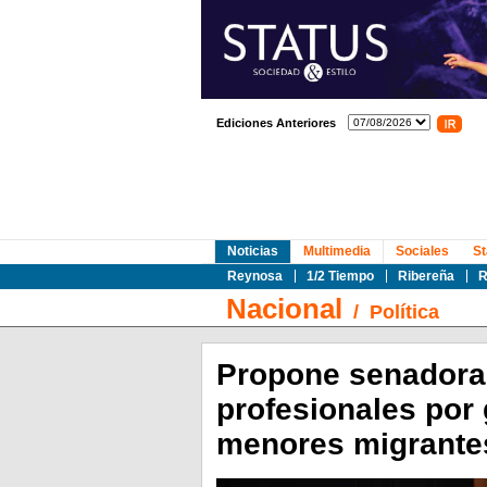
Ediciones Anteriores
Noticias
Multimedia
Sociales
St
Reynosa
1/2 Tiempo
Ribereña
R
Nacional
/
Política
Propone senadora 
profesionales por 
menores migrante