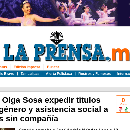
atus
Edición Impresa
Buscar
io Bravo
Tamaulipas
Alerta Policiaca
Rostros y Famosos
Interna
Olga Sosa expedir títulos
0
Votos
género y asistencia social a
s sin compañía