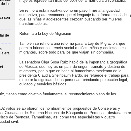
mujeres representan más del 50% de la matrícula universitaria.
 de la
Se refirió a esta iniciativa como un paso firme a la igualdad
sustantiva, para reconocer que el lenguaje transforma realidades 
ez son
que las niñas y adolescentes crezcan buscando ser mujeres
transformadoras.
Reforma a la Ley de Migración
lar de
También se refirió a una reforma para la Ley de Migración, que
permita brindar asistencia social a niñas, niños y adolescentes
a
migrantes, sobre todo para los que viajan sin compañía.
la era
La senadora Olga Sosa Ruíz habló de la importancia geográfica
de México, que hoy es un país de origen, tránsito y destino de
el
migrantes, por lo que en base al humanismo mexicano de la
presidenta Claudia Sheinbaum Pardo, se refuerce el trabajo para
respetar la dignidad de las personas, brindando protección legal,
cuidado y servicios básicos.
z, tienen como objetivo fundamental el reconocimiento pleno de los
02 votos se aprobaron los nombramientos propuestos de Consejeras y
nal Ciudadano del Sistema Nacional de Búsqueda de Personas, destaca entre
Ñeco de Reynosa, Tamaulipas, así como tres especialistas y cuatro
iedad civil.