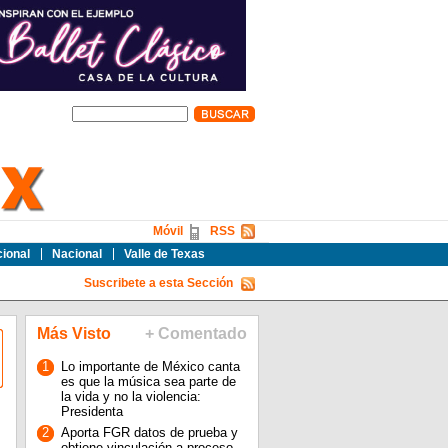
Móvil
RSS
cional
Nacional
Valle de Texas
Suscribete a esta Sección
Más Visto
+ Comentado
1
Lo importante de México canta
es que la música sea parte de
la vida y no la violencia:
Presidenta
2
Aporta FGR datos de prueba y
obtiene vinculación a proceso