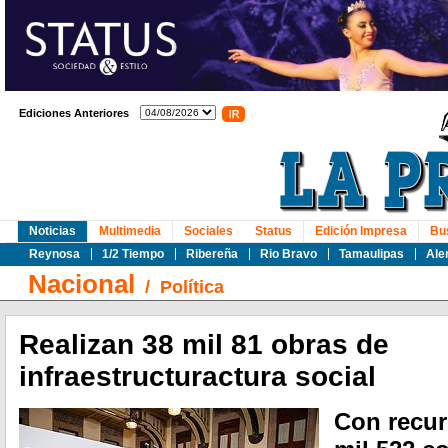
Ediciones Anteriores
Noticias
Multimedia
Sociales
Status
Edición Impresa
Bu
Reynosa
1/2 Tiempo
Ribereña
Rio Bravo
Tamaulipas
Ale
Nacional
/
Política
Realizan 38 mil 81 obras de
infraestructuractura social
Con recur