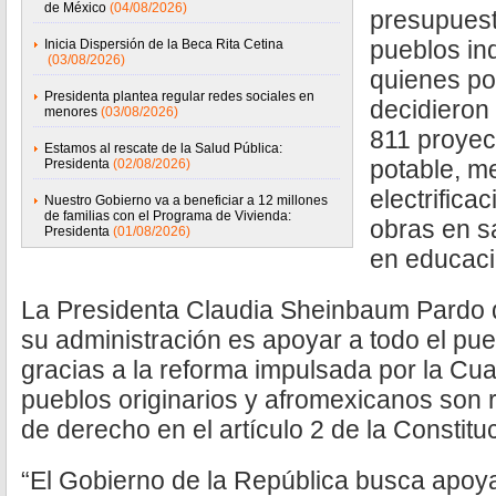
de México
(04/08/2026)
presupuest
pueblos in
Inicia Dispersión de la Beca Rita Cetina
(03/08/2026)
quienes po
Presidenta plantea regular redes sociales en
decidieron 
menores
(03/08/2026)
811 proyec
Estamos al rescate de la Salud Pública:
potable, m
Presidenta
(02/08/2026)
electrificac
Nuestro Gobierno va a beneficiar a 12 millones
de familias con el Programa de Vivienda:
obras en sa
Presidenta
(01/08/2026)
en educaci
La Presidenta Claudia Sheinbaum Pardo d
su administración es apoyar a todo el pue
gracias a la reforma impulsada por la Cua
pueblos originarios y afromexicanos son
de derecho en el artículo 2 de la Constitu
“El Gobierno de la República busca apoya