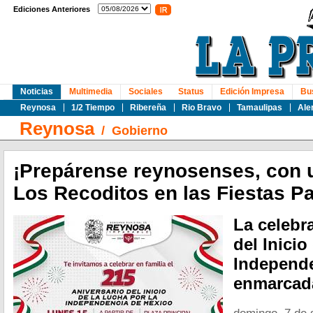
Ediciones Anteriores
Noticias
Multimedia
Sociales
Status
Edición Impresa
Bu
Reynosa
1/2 Tiempo
Ribereña
Rio Bravo
Tamaulipas
Ale
Reynosa
/
Gobierno
¡Prepárense reynosenses, con 
Los Recoditos en las Fiestas Pa
La celebr
del Inicio
Independe
enmarcada