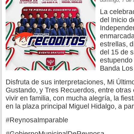
domingo, 7 de 
La celebra
del Inicio 
Independen
enmarcada
estrellas, 
del 15 de 
estupendo 
Banda Los 
Disfruta de sus interpretaciones, Mi Últi
Gustando, y Tres Recuerdos, entre otras
vivir en familia, con mucha alegría, la f
en la plaza principal Miguel Hidalgo, a part
#ReynosaImparable
#GobiernoMunicipalDeReynosa