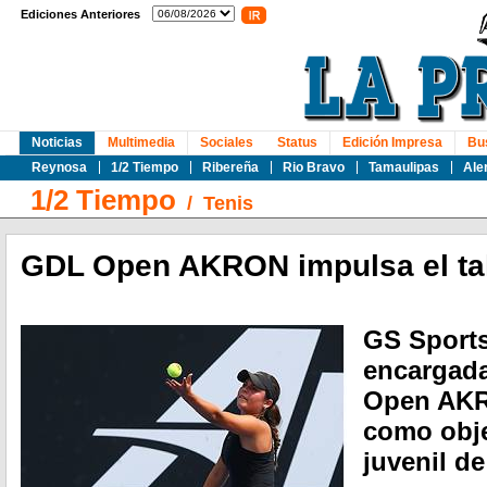
Ediciones Anteriores
Noticias
Multimedia
Sociales
Status
Edición Impresa
Bu
Reynosa
1/2 Tiempo
Ribereña
Rio Bravo
Tamaulipas
Ale
1/2 Tiempo
/
Tenis
GDL Open AKRON impulsa el tal
GS Sport
encargada
Open AKR
como obje
juvenil de