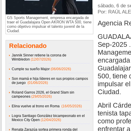
sábado, 6 de s
Por: RAÚL A
GS Sports Management, empresa encargada de
Agencia R
traer el Guadalajara Open AKRON WTA 500, tiene
como objetivo impulsar el talento juvenil de la
Ciudad.
GUADALAJA
Sep-2025 .
Relacionado
Managemen
Jannik Sinner retiene la corona de
encargada 
Wimbledon
(12/07/2026)
Guadalaj
Cumple su sueño Major
(06/06/2026)
500, tiene
Son mamá e hija líderes en sus propios campos
impulsar el
de juego
(01/06/2026)
Ciudad.
Roland Garros 2026, el Grand Slam sin
campeones
(29/05/2026)
Abril Cárd
Elina vuelve al trono en Roma
(16/05/2026)
tenista tap
Logra Santiago González bicampeonato en el
como profe
Mexico City Open
(12/04/2026)
enfrentar a
Renata Zarazúa sortea primera ronda del