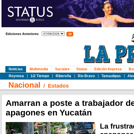
Ediciones Anteriores
Noticias
Multimedia
Sociales
Status
Edición Impresa
Bu
Reynosa
1/2 Tiempo
Ribereña
Rio Bravo
Tamaulipas
Ale
Nacional
/
Estados
Amarran a poste a trabajador d
apagones en Yucatán
La frustr