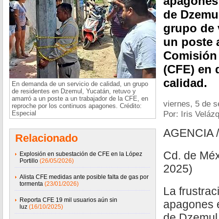
apagones 
de Dzemul
grupo de 
un poste 
Comisión 
(CFE) en 
calidad.
En demanda de un servicio de calidad, un grupo
de residentes en Dzemul, Yucatán, retuvo y
amarró a un poste a un trabajador de la CFE, en
viernes, 5 de 
reproche por los continuos apagones. Crédito:
Por: Iris Veláz
Especial
AGENCIA 
Relacionado
Cd. de Méx
Explosión en subestación de CFE en la López
Portillo
(26/05/2026)
2025)
Alista CFE medidas ante posible falta de gas por
tormenta
(23/01/2026)
La frustrac
Reporta CFE 19 mil usuarios aún sin
apagones e
luz
(16/10/2025)
de Dzemul,