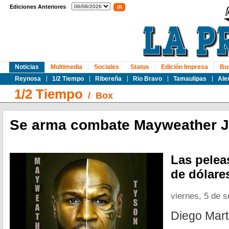
Ediciones Anteriores
Noticias
Multimedia
Sociales
Status
Edición Impresa
Bu
Reynosa
1/2 Tiempo
Ribereña
Rio Bravo
Tamaulipas
Ale
1/2 Tiempo
/
Box
Se arma combate Mayweather J
Las pelea
de dólare
viernes, 5 de 
Diego Mar