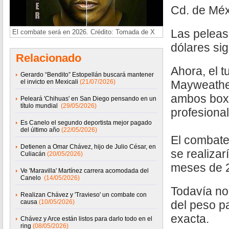
Cd. de Méx
Las peleas
El combate será en 2026. Crédito: Tomada de X
dólares si
Relacionado
Ahora, el t
Gerardo “Bendito” Estopellán buscará mantener
el invicto en Mexicali
(21/07/2026)
Mayweather
ambos boxe
Peleará 'Chihuas' en San Diego pensando en un
título mundial
(29/05/2026)
profesional
Es Canelo el segundo deportista mejor pagado
del último año
(22/05/2026)
El combate
Detienen a Omar Chávez, hijo de Julio César, en
se realizar
Culiacán
(20/05/2026)
meses de 
Ve 'Maravilla' Martínez carrera acomodada del
Canelo
(14/05/2026)
Todavía no
Realizan Chávez y 'Travieso' un combate con
causa
(10/05/2026)
del peso p
exacta.
Chávez y Arce están listos para darlo todo en el
ring
(08/05/2026)