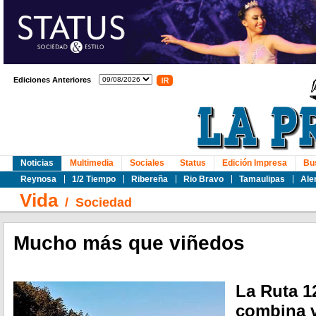
Ediciones Anteriores
Noticias
Multimedia
Sociales
Status
Edición Impresa
Bu
Reynosa
1/2 Tiempo
Ribereña
Rio Bravo
Tamaulipas
Ale
Vida
/
Sociedad
Mucho más que viñedos
La Ruta 1
combina v