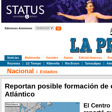
Ediciones Anteriores
Noticias
Multimedia
Sociales
Status
Edición Impresa
Bu
Reynosa
1/2 Tiempo
Ribereña
Rio Bravo
Tamaulipas
Ale
Nacional
/
Estados
Reportan posible formación de c
Atlántico
El Centro