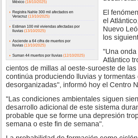
México
(18/10/2025)
El fenómen
Registra Nahle 300 mil afectados en
Veracruz
(13/10/2025)
el Atlántic
Estiman 100 mil viviendas afectadas por
Nuevo León
lluvias
(13/10/2025)
los siguien
Asciende a 64 cifra de muertos por
lluvias
(13/10/2025)
"Una onda 
Suman 44 muertos por lluvias
(12/10/2025)
Atlántico t
cientos de millas al oeste-suroeste de la
continúa produciendo lluvias y tormentas 
desorganizadas", informó hoy el Centro 
"Las condiciones ambientales siguen sien
desarrollo adicional de este sistema dura
probable que se forme una depresión tropi
semana o este fin de semana".