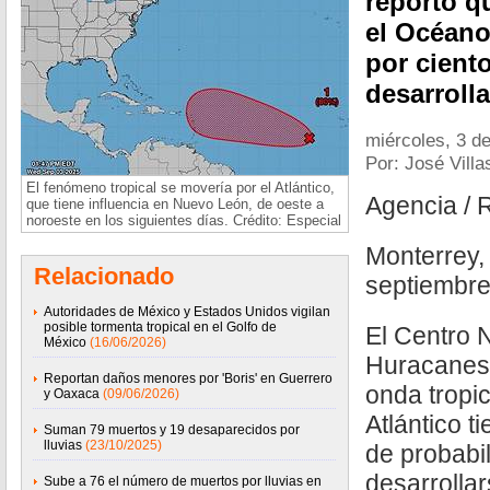
reportó q
el Océano 
por cient
desarroll
miércoles, 3 d
Por: José Vill
El fenómeno tropical se movería por el Atlántico,
Agencia / 
que tiene influencia en Nuevo León, de oeste a
noroeste en los siguientes días. Crédito: Especial
Monterrey,
Relacionado
septiembre
Autoridades de México y Estados Unidos vigilan
posible tormenta tropical en el Golfo de
El Centro 
México
(16/06/2026)
Huracanes 
Reportan daños menores por 'Boris' en Guerrero
onda tropi
y Oaxaca
(09/06/2026)
Atlántico t
Suman 79 muertos y 19 desaparecidos por
lluvias
(23/10/2025)
de probabi
desarrolla
Sube a 76 el número de muertos por lluvias en