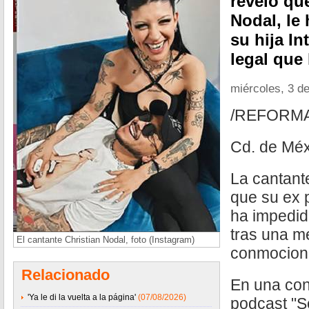
reveló que
Nodal, le
su hija In
legal que
miércoles, 3 d
/REFORM
Cd. de Méx
La cantant
que su ex p
ha impedido
tras una me
El cantante Christian Nodal, foto (Instagram)
conmocion
Relacionado
En una con
'Ya le di la vuelta a la página'
(07/08/2026)
podcast "S