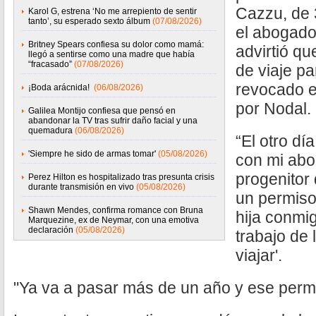
Cazzu, de 
Karol G, estrena ‘No me arrepiento de sentir
tanto’, su esperado sexto álbum
(07/08/2026)
el abogado
Britney Spears confiesa su dolor como mamá:
advirtió qu
llegó a sentirse como una madre que había
“fracasado”
(07/08/2026)
de viaje pa
revocado 
¡Boda arácnida!
(06/08/2026)
por Nodal.
Galilea Montijo confiesa que pensó en
abandonar la TV tras sufrir daño facial y una
quemadura
(06/08/2026)
“El otro d
'Siempre he sido de armas tomar'
(05/08/2026)
con mi abo
progenitor 
Perez Hilton es hospitalizado tras presunta crisis
durante transmisión en vivo
(05/08/2026)
un permiso 
Shawn Mendes, confirma romance con Bruna
hija conmi
Marquezine, ex de Neymar, con una emotiva
declaración
(05/08/2026)
trabajo de 
viajar'.
"Ya va a pasar más de un año y ese permis