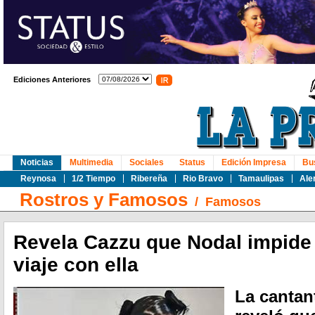
Ediciones Anteriores
Noticias
Multimedia
Sociales
Status
Edición Impresa
Bu
Reynosa
1/2 Tiempo
Ribereña
Rio Bravo
Tamaulipas
Ale
Rostros y Famosos
/
Famosos
Revela Cazzu que Nodal impide 
viaje con ella
La cantan