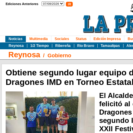
Ediciones Anteriores
Noticias
Multimedia
Sociales
Status
Edición Impresa
Bu
Reynosa
1/2 Tiempo
Ribereña
Rio Bravo
Tamaulipas
Ale
Reynosa
/
Gobierno
Obtiene segundo lugar equipo d
Dragones IMD en Torneo Estata
El Alcald
felicitó a
Dragones 
segundo l
XXII Fest