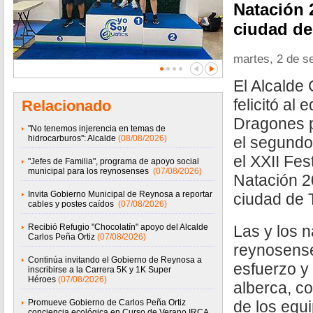
Natación 
ciudad de
martes, 2 de s
El Alcalde 
felicitó al
Relacionado
Dragones 
''No tenemos injerencia en temas de
hidrocarburos'': Alcalde
(08/08/2026)
el segundo
el XXII Fes
"Jefes de Familia", programa de apoyo social
municipal para los reynosenses
(07/08/2026)
Natación 2
Invita Gobierno Municipal de Reynosa a reportar
ciudad de 
cables y postes caídos
(07/08/2026)
Recibió Refugio "Chocolatín" apoyo del Alcalde
Las y los 
Carlos Peña Ortiz
(07/08/2026)
reynosense
Continúa invitando el Gobierno de Reynosa a
esfuerzo y 
inscribirse a la Carrera 5K y 1K Super
Héroes
(07/08/2026)
alberca, c
Promueve Gobierno de Carlos Peña Ortiz
de los equ
conciencia ecológica en Curso de Verano IRCA