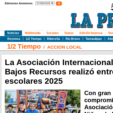
Ediciones Anteriores
Noticias
Multimedia
Sociales
Status
Edición Impresa
Bu
Reynosa
1/2 Tiempo
Ribereña
Rio Bravo
Tamaulipas
Ale
1/2 Tiempo
/
ACCION LOCAL
La Asociación Internaciona
Bajos Recursos realizó entr
escolares 2025
Con gran 
compromis
Asociació