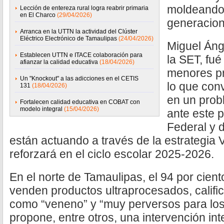
moldeando 
Lección de entereza rural logra reabrir primaria
en El Charco
(29/04/2026)
generacion
Arranca en la UTTN la actividad del Clúster
Eléctrico Electrónico de Tamaulipas
(24/04/2026)
Miguel Ánge
Establecen UTTN e ITACE colaboración para
la SET, fué
afianzar la calidad educativa
(18/04/2026)
menores pr
Un "Knockout" a las adicciones en el CETIS
lo que conv
131
(18/04/2026)
en un prob
Fortalecen calidad educativa en COBAT con
modelo integral
(15/04/2026)
ante este 
Federal y 
están actuando a través de la estrategia V
reforzará en el ciclo escolar 2025-2026.
En el norte de Tamaulipas, el 94 por cien
venden productos ultraprocesados, califi
como “veneno” y “muy perversos para los
propone, entre otros, una intervención in