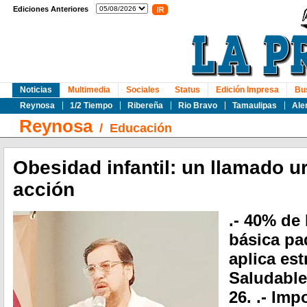
Ediciones Anteriores
Noticias
Multimedia
Sociales
Status
Edición Impresa
Bu
Reynosa
1/2 Tiempo
Ribereña
Rio Bravo
Tamaulipas
Ale
Reynosa
/
Educación
Obesidad infantil: un llamado ur
acción
.- 40% de
básica pa
aplica est
Saludable"
26. .- Im