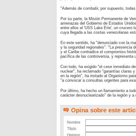
"Además de combatir, por supuesto, todas l
Por su parte, la Misión Permanente de Ven
amenazas del Gobierno de Estados Unidos, 
entre ellos el 'USS Lake Erie', un crucero
cuya llegada a las costas venezolanas está
En este sentido, ha "denunciado con la ma
y la seguridad regionales". "La presencia d
y el Caribe contradice el compromiso histó
pacífica de las controversia, y representa 
Con todo, ha exigido "el cese inmediato de
nuclear", ha reclamado "garantías claras 
en la región", ha instado al Organismo pa
"a convocar a consultas urgentes para exa
Por último, ha hecho un llamamiento a tod
carácter desnuclearizado" de la región y a
Opina sobre este artíc
Nombre
Título
Opinion