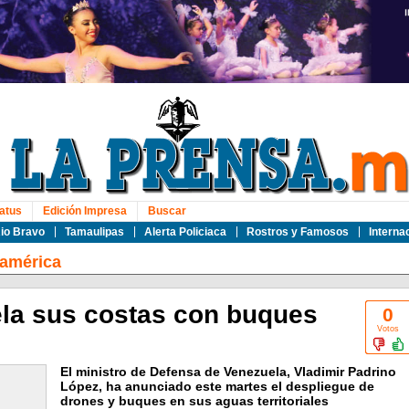
atus
Edición Impresa
Buscar
io Bravo
Tamaulipas
Alerta Policiaca
Rostros y Famosos
Interna
oamérica
ela sus costas con buques
0
Votos
El ministro de Defensa de Venezuela, Vladimir Padrino
López, ha anunciado este martes el despliegue de
drones y buques en sus aguas territoriales