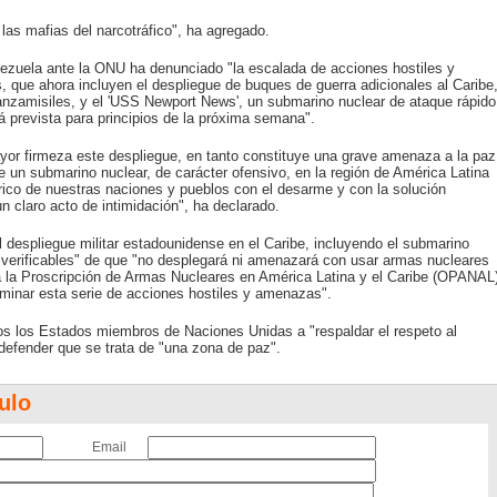
as mafias del narcotráfico", ha agregado.
ezuela ante la ONU ha denunciado "la escalada de acciones hostiles y
que ahora incluyen el despliegue de buques de guerra adicionales al Caribe
 lanzamisiles, y el 'USS Newport News', un submarino nuclear de ataque rápido
 prevista para principios de la próxima semana".
yor firmeza este despliegue, en tanto constituye una grave amenaza a la paz
e un submarino nuclear, de carácter ofensivo, en la región de América Latina
rico de nuestras naciones y pueblos con el desarme y con la solución
un claro acto de intimidación", ha declarado.
l despliegue militar estadounidense en el Caribe, incluyendo el submarino
y verificables" de que "no desplegará ni amenazará con usar armas nucleares
ra la Proscripción de Armas Nucleares en América Latina y el Caribe (OPANAL
minar esta serie de acciones hostiles y amenazas".
os los Estados miembros de Naciones Unidas a "respaldar el respeto al
 defender que se trata de "una zona de paz".
ulo
Email