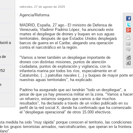
)
miércoles, 27 de agosto de 2025
Agencia/Reforma
MADRID, España, 27 ago.- El ministro de Defensa de
Venezuela, Vladimir Padrino López, ha anunciado este
martes el despliegue de drones y buques en sus aguas
territoriales, después de que Estados Unidos desplegará
lucró a
barcos de guerra en el Caribe, alegando una operación
contra el narcotráfico en la región.
a de
"Vamos a tener también un despliegue importante de
drones con distintas misiones, puntos de atención
ciudadana, puntos de exploración y vigilancia, con la
252
infantería marina por todos los ríos, especialmente en el
Catatumbo, (...) patrullas navales (...) y buques de mayor porte e
nuestras aguas territoriales", ha explicado.
e
Padrino ha asegurado que así tendrán "todo un despliegue", a
pesar de que ya hay presencia militar en la zona. "Vamos a hacer
un refuerzo, estamos seguros que vamos a dar muchos
resultados", ha declarado a través de un vídeo publicado en su
perfil de la red social X, donde ha confirmado que ha comenzado
el "despliegue operacional" de otros 15.000 efectivos.
sta medida ha sido "muy rápida" porque conocen el territorio, las condiciones
e los grupos terroristas armados, narcotraficantes, que operan en la frontera
lano".