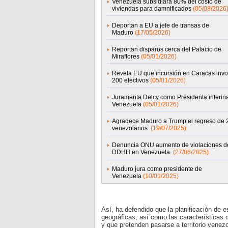
Venezuela subsidiará 80% del costo de
viviendas para damnificados
(05/08/2026
Deportan a EU a jefe de transas de
Maduro
(17/05/2026)
Reportan disparos cerca del Palacio de
Miraflores
(05/01/2026)
Revela EU que incursión en Caracas invo
200 efectivos
(05/01/2026)
Juramenta Delcy como Presidenta interin
Venezuela
(05/01/2026)
Agradece Maduro a Trump el regreso de 
venezolanos
(19/07/2025)
Denuncia ONU aumento de violaciones d
DDHH en Venezuela
(27/06/2025)
Maduro jura como presidente de
Venezuela
(10/01/2025)
Así, ha defendido que la planificación de e
geográficas, así como las características d
y que pretenden pasarse a territorio venezo