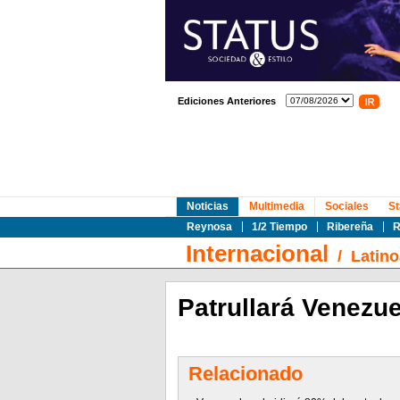
Ediciones Anteriores
Noticias
Multimedia
Sociales
St
Reynosa
1/2 Tiempo
Ribereña
R
Internacional
/
Latin
Patrullará Venezu
Relacionado