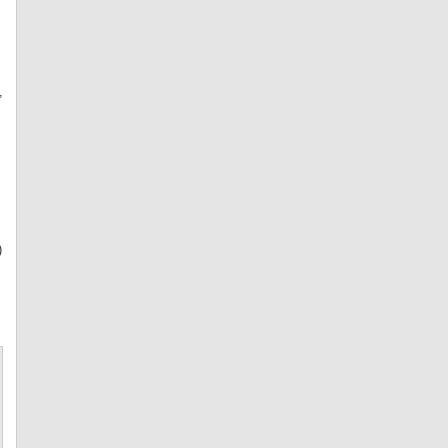
,
,
)