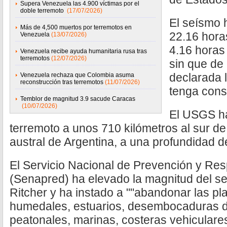
Supera Venezuela las 4.900 víctimas por el
doble terremoto
(17/07/2026)
El seísmo h
Más de 4,500 muertos por terremotos en
22.16 horas
Venezuela
(13/07/2026)
4.16 horas 
Venezuela recibe ayuda humanitaria rusa tras
terremotos
(12/07/2026)
sin que de
declarada l
Venezuela rechaza que Colombia asuma
reconstrucción tras terremotos
(11/07/2026)
tenga cons
Temblor de magnitud 3.9 sacude Caracas
(10/07/2026)
El USGS ha
terremoto a unos 710 kilómetros al sur d
austral de Argentina, a una profundidad d
El Servicio Nacional de Prevención y Re
(Senapred) ha elevado la magnitud del se
Ritcher y ha instado a ""abandonar las pla
humedales, estuarios, desembocaduras d
peatonales, marinas, costeras vehiculares