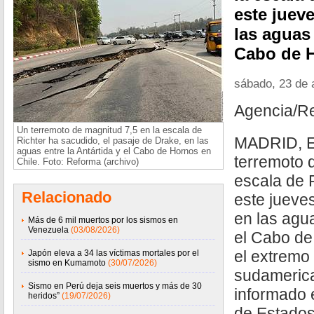
este jueve
las aguas 
Cabo de H
sábado, 23 de 
Agencia/R
Un terremoto de magnitud 7,5 en la escala de
MADRID, E
Richter ha sacudido, el pasaje de Drake, en las
aguas entre la Antártida y el Cabo de Hornos en
terremoto 
Chile. Foto: Reforma (archivo)
escala de 
Relacionado
este jueve
en las agua
Más de 6 mil muertos por los sismos en
Venezuela
(03/08/2026)
el Cabo de
el extremo 
Japón eleva a 34 las víctimas mortales por el
sismo en Kumamoto
(30/07/2026)
sudameric
Sismo en Perú deja seis muertos y más de 30
informado 
heridos”
(19/07/2026)
de Estado