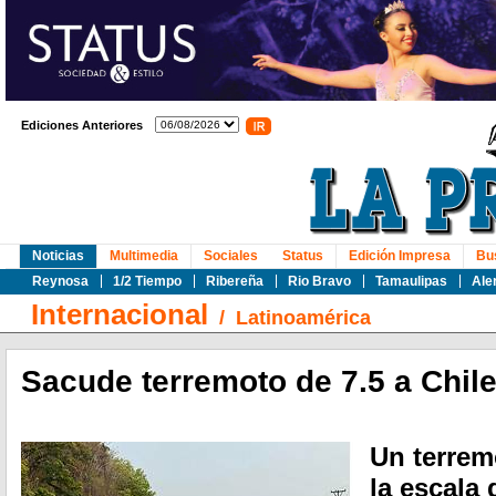
Ediciones Anteriores
Noticias
Multimedia
Sociales
Status
Edición Impresa
Bu
Reynosa
1/2 Tiempo
Ribereña
Rio Bravo
Tamaulipas
Ale
Internacional
/
Latinoamérica
Sacude terremoto de 7.5 a Chil
Un terrem
la escala