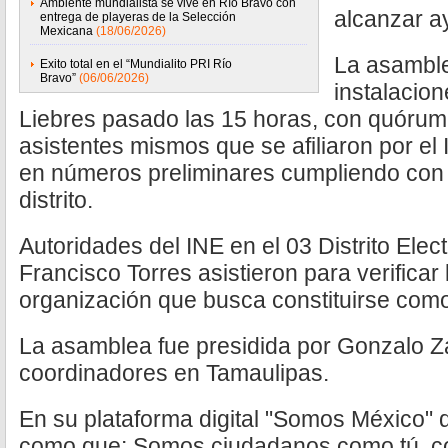
Ambiente mundialista se vive en Río Bravo con
alcanzar a
entrega de playeras de la Selección
Mexicana
(18/06/2026)
La asamble
Exito total en el “Mundialito PRI Río
Bravo”
(06/06/2026)
instalacio
Liebres pasado las 15 horas, con quórum
asistentes mismos que se afiliaron por el I
en números preliminares cumpliendo con 
distrito.
Autoridades del INE en el 03 Distrito Elec
Francisco Torres asistieron para verificar
organización que busca constituirse como 
La asamblea fue presidida por Gonzalo Z
coordinadores en Tamaulipas.
En su plataforma digital "Somos México" 
como que: Somos ciudadanos como tú, co