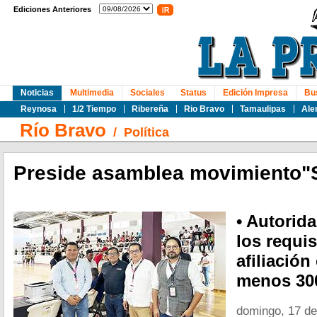
Ediciones Anteriores
Noticias
Multimedia
Sociales
Status
Edición Impresa
Bu
Reynosa
1/2 Tiempo
Ribereña
Rio Bravo
Tamaulipas
Ale
Río Bravo
/
Política
Preside asamblea movimiento
• Autorida
los requis
afiliación
menos 300
domingo, 17 de