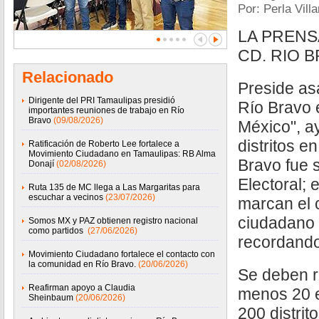
Por: Perla Vill
LA PRENSA
CD. RIO B
Relacionado
Preside asa
Dirigente del PRI Tamaulipas presidió
Río Bravo 
importantes reuniones de trabajo en Río
Bravo
(09/08/2026)
México", a
distritos e
Ratificación de Roberto Lee fortalece a
Movimiento Ciudadano en Tamaulipas: RB Alma
Bravo fue s
Donají
(02/08/2026)
Electoral; 
Ruta 135 de MC llega a Las Margaritas para
escuchar a vecinos
(23/07/2026)
marcan el
ciudadano e
Somos MX y PAZ obtienen registro nacional
como partidos
(27/06/2026)
recordando
Movimiento Ciudadano fortalece el contacto con
la comunidad en Río Bravo.
(20/06/2026)
Se deben r
Reafirman apoyo a Claudia
menos 20 e
Sheinbaum
(20/06/2026)
200 distrit