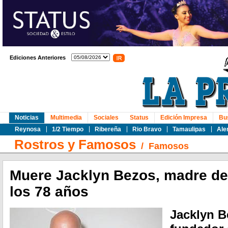
Ediciones Anteriores
Noticias
Multimedia
Sociales
Status
Edición Impresa
Bu
Reynosa
1/2 Tiempo
Ribereña
Rio Bravo
Tamaulipas
Ale
Rostros y Famosos
/
Famosos
Muere Jacklyn Bezos, madre de 
los 78 años
Jacklyn B