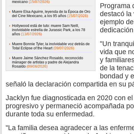
mexicano
(15/07/2026)
Programa 
Muere Elsa Aguirre, leyenda de la Época de Oro
destacó la
del Cine Mexicano, a los 95 años
(15/07/2026)
ejemplo de
Hollywood está de luto: muere Sam Neill,
dedicación 
inolvidable estrella de Jurassic Park, a los 78
años
(13/07/2026)
"Un tranqui
Muere Bonnie Tyler, la inolvidable voz detrás de
Total Eclipse of the Heart
(09/07/2026)
vida que n
Muere Jaime Sánchez Rosaldo, reconocido
y familiare
mánager de artistas y padre de Alejandra
de la tenac
Rosaldo
(09/06/2026)
bondad y el
señaló la declaración compartida en su p
Jacklyn fue diagnosticada en 2020 con el
progresivo y permaneció acompañada por
durante toda su enfermedad.
"La familia desea agradecer a las enfer