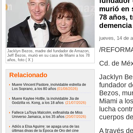
fundador 
murió en 
78 años, t
demencia 
jueves, 14 de 
/REFORM
Jacklyn Bezos, madre del fundador de Amazon,
Jeff Bezos, murió en su casa de Miami a los 78
años, foto ( X )
Cd. de Méx
Relacionado
Jacklyn Be
fundador d
Muere Vincent Pastore, inolvidable estrella de
Los Soprano, a los 80 años
(01/08/2026)
Bezos, mur
Muere Kaylee Hottle, la inolvidable Jia de
Miami a lo
Godzilla vs. Kong, a los 18 años
(21/07/2026)
lucha cont
Fallece LaToya Malcolm, exfinalista de Miss
cuerpos de
Universo Jamaica, a los 35 años
(20/07/2026)
Adiós a Elsa Aguirre: se apaga una de las
A través d
últimas divas de la Época de Oro del cine