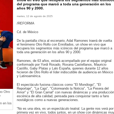
show en vivo que recupera los segmentos más icónico
del programa que marcó a toda una generación en los
años 90 y 2000.
martes, 12 de agosto de 2025
/REFORMA
Cd. de México
De la pantalla chica al escenario, Adal Ramones traerá de vuelta
el fenómeno Otro Rollo con Enrollados, un show en vivo que
recupera los segmentos más icónicos del programa que marcó a
toda una generación en los años 90 y 2000.
Ramones, de 63 años, estará acompañado por el equipo original
conformado por Yordi Rosado, Roxana Castellanos, Mauricio
Castillo, Gaby Platas y Lalo España, quienes durante 12 años
hicieron de Otro Rollo el líder indiscutible de audiencia en México
y Latinoamérica.
El espectáculo fusiona clásicos como "El Monólogo", "El
Reportaje", "La Caja", "Cotorreando la Noticia", "La Pesera del
no Otro
Amor" y "El Gran Carnal" con nuevas dinámicas y una producció
e
escénica de alta calidad, pensada para conquistar tanto a fans
nostálgicos como a nuevas generaciones.
n en los
“No es una obra, es un espectáculo teatral. La gente nos verá por
primera vez en vivo, todos juntos, en un show con dinámicas mu