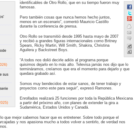
identificables de Otro Rollo, que en su tiempo fueron muy
famosas.
os'
Pero también cosas que nunca hemos hecho juntos,
menos en un escenario”, comentó Mauricio Castillo
durante la conferencia de prensa.
Otro Rollo se transmitió desde 1995 hasta mayo de 2007
y recibió a grandes figuras internacionales como Britney
Spears, Ricky Martin, Will Smith, Shakira, Christina
Aguilera y Backstreet Boys.
Mode
“A todos nos dolió decirle adiós al programa porque
quisimos dejarlo en lo más alto. Televisa jamás nos dijo que lo
2026)
termináramos, creíamos que era el momento para dejarlo y que
quedara grabado así.
e sus
Somos muy bendecidos de estar sanos, de tener trabajo y
proyectos como este para seguir”, expresó Ramones.
serie
Enrollados realizará 25 funciones por toda la República Mexicana
2025)
a partir del próximo año, con planes de extender la gira a
Sudamérica, Estados Unidos y Canadá.
er lo que mejor sabemos hacer que es entretener. Sobre todo porque el
arcajadas y nos apasiona mucho a todos volver a sentirlo, de verdad nos
nos.