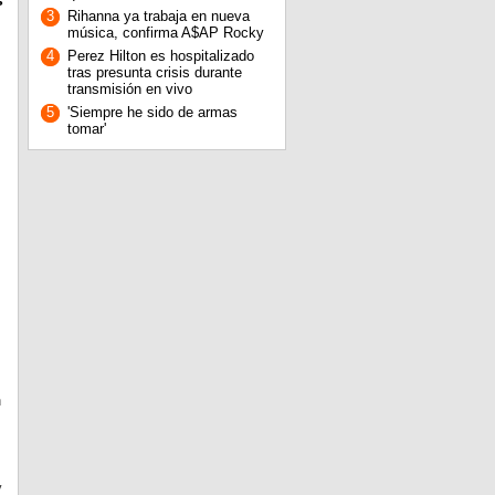
s
3
Rihanna ya trabaja en nueva
música, confirma A$AP Rocky
4
Perez Hilton es hospitalizado
tras presunta crisis durante
transmisión en vivo
5
'Siempre he sido de armas
tomar'
n
y