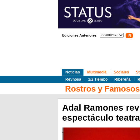
Ediciones Anteriores
Noticias
Multimedia
Sociales
St
Reynosa
1/2 Tiempo
Ribereña
R
Rostros y Famosos
Adal Ramones revi
espectáculo teatra