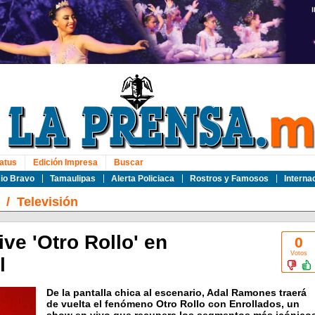
atus
Edición Impresa
Buscar
io Bravo
Tamaulipas
Alerta Policiaca
Rostros y Famosos
Interna
/
Televisión
ve 'Otro Rollo' en
0
Votos
l
De la pantalla chica al escenario, Adal Ramones traerá
de vuelta el fenómeno Otro Rollo con Enrollados, un