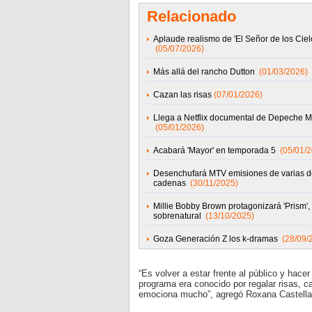
Relacionado
Aplaude realismo de 'El Señor de los Ciel
(05/07/2026)
Más allá del rancho Dutton
(01/03/2026)
Cazan las risas
(07/01/2026)
Llega a Netflix documental de Depeche 
(05/01/2026)
Acabará 'Mayor' en temporada 5
(05/01/
Desenchufará MTV emisiones de varias d
cadenas
(30/11/2025)
Millie Bobby Brown protagonizará 'Prism', 
sobrenatural
(13/10/2025)
Goza Generación Z los k-dramas
(28/09/
“Es volver a estar frente al público y hac
programa era conocido por regalar risas, c
emociona mucho”, agregó Roxana Castella