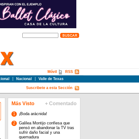
Móvil
RSS
cional
Nacional
Valle de Texas
Suscribete a esta Sección
Más Visto
+ Comentado
1
¡Boda arácnida!
2
Galilea Montijo confiesa que
pensó en abandonar la TV tras
sufrir daño facial y una
quemadura