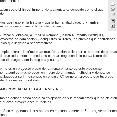
ían idénticos.
blan sobre el fin del Imperio Norteamericano, conocido como el que
do.
ellos que hubo en la historia y que la humanidad padeció y también
 en un proceso intenso de transformación.
l Imperio Británico, el Imperio Romano y hasta el Imperio Portugués,
 proyectos de dominación y conquistas militares, los pueblos que controlaban
ios que llegaron a ser dramáticos.
jemplos claros de cómo esas transformaciones llegaron al extremo de guerras
 de que todas estas sociedades estaban negociando la nueva forma de
desde luego hasta la religiosa y cultural.
 no es un proyecto propio de la mente brillante de este presidente
que ha perdido mucho poder en medio de un mundo multipolar y donde, se
ha llegado a su fin, diseñado en el siglo XX como un proyecto que tuvo que
 de dos guerras mundiales.
SMO COMERCIAL ESTÁ A LA VISTA
como se conoce hasta ahora ha colapsado en sus mecanismos que se hicieron
as nuevas proyecciones mundiales.
está en el egoísmo de los países en el plano comercial. Esto es, se acabaron
ciones.