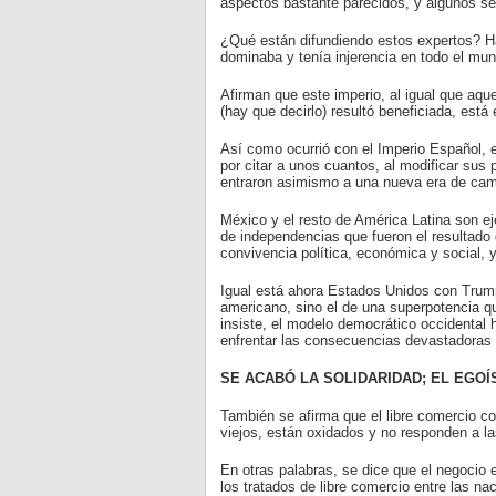
aspectos bastante parecidos, y algunos ser
¿Qué están difundiendo estos expertos? Ha
dominaba y tenía injerencia en todo el mun
Afirman que este imperio, al igual que aqu
(hay que decirlo) resultó beneficiada, está
Así como ocurrió con el Imperio Español, e
por citar a unos cuantos, al modificar sus
entraron asimismo a una nueva era de camb
México y el resto de América Latina son e
de independencias que fueron el resultado
convivencia política, económica y social, y 
Igual está ahora Estados Unidos con Trump;
americano, sino el de una superpotencia 
insiste, el modelo democrático occidental 
enfrentar las consecuencias devastadoras
SE ACABÓ LA SOLIDARIDAD; EL EGOÍ
También se afirma que el libre comercio 
viejos, están oxidados y no responden a l
En otras palabras, se dice que el negocio 
los tratados de libre comercio entre las na