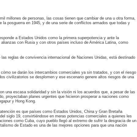
l millones de personas, las cosas tienen que cambiar de una u otra forma,
de la posguerra en 1945, y de una serie de conflictos armados que todas y
esponde a Estados Unidos como la primera superpotencia y ante la
alianzas con Rusia y con otros países incluso de América Latina, como
e las reglas de convivencia internacional de Naciones Unidas, está destinado
cómo se darán los intercambios comerciales ya sin tratados, y con el riesgo
os civilizatorios se desplomen y ese escenario genere altos riesgos de una
n una escasa solidaridad y sin la visión ni los acuerdos que, a pesar de las
ado, proyectaban planes urgentes que hicieron prosperar a naciones como
ingapur y Hong Kong.
 atención es que países como Estados Unidos, China y Gran Bretaña
el siglo 19, convirtiéndose en meras potencias comerciales a quienes les
ciones como Cuba, cuyo pueblo llegó al extremo de sufrir la desgracia de un
italismo de Estado es una de las mejores opciones para que una nación