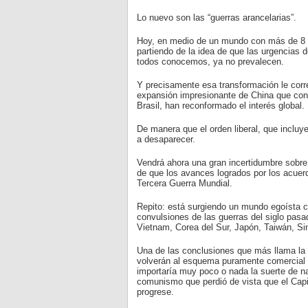
Lo nuevo son las “guerras arancelarias”.
Hoy, en medio de un mundo con más de 8 mi
partiendo de la idea de que las urgencias 
todos conocemos, ya no prevalecen.
Y precisamente esa transformación le corr
expansión impresionante de China que con 
Brasil, han reconformado el interés global.
De manera que el orden liberal, que incluy
a desaparecer.
Vendrá ahora una gran incertidumbre sobre 
de que los avances logrados por los acuerd
Tercera Guerra Mundial.
Repito: está surgiendo un mundo egoísta co
convulsiones de las guerras del siglo pas
Vietnam, Corea del Sur, Japón, Taiwán, S
Una de las conclusiones que más llama la
volverán al esquema puramente comercial d
importaría muy poco o nada la suerte de na
comunismo que perdió de vista que el Cap
progrese.