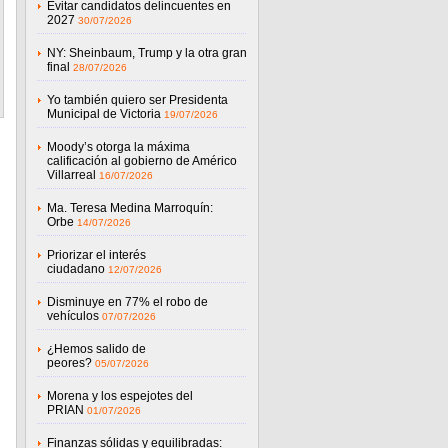
Evitar candidatos delincuentes en
2027
30/07/2026
NY: Sheinbaum, Trump y la otra gran
final
28/07/2026
Yo también quiero ser Presidenta
Municipal de Victoria
19/07/2026
Moody’s otorga la máxima
calificación al gobierno de Américo
Villarreal
16/07/2026
Ma. Teresa Medina Marroquín:
Orbe
14/07/2026
Priorizar el interés
ciudadano
12/07/2026
Disminuye en 77% el robo de
vehículos
07/07/2026
¿Hemos salido de
peores?
05/07/2026
Morena y los espejotes del
PRIAN
01/07/2026
Finanzas sólidas y equilibradas: