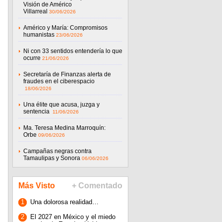
Visión de Américo
Villarreal
30/06/2026
Américo y María: Compromisos
humanistas
23/06/2026
Ni con 33 sentidos entendería lo que
ocurre
21/06/2026
Secretaría de Finanzas alerta de
fraudes en el ciberespacio
18/06/2026
Una élite que acusa, juzga y
sentencia
11/06/2026
Ma. Teresa Medina Marroquín:
Orbe
09/06/2026
Campañas negras contra
Tamaulipas y Sonora
06/06/2026
Más Visto
+ Comentado
1
Una dolorosa realidad…
2
El 2027 en México y el miedo