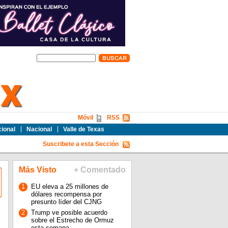
Móvil
RSS
cional
Nacional
Valle de Texas
Suscribete a esta Sección
Más Visto
+ Comentado
1
EU eleva a 25 millones de
dólares recompensa por
presunto líder del CJNG
2
Trump ve posible acuerdo
sobre el Estrecho de Ormuz
esta semana