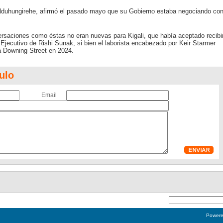
r Nduhungirehe, afirmó el pasado mayo que su Gobierno estaba negociando co
saciones como éstas no eran nuevas para Kigali, que había aceptado recibi
 Ejecutivo de Rishi Sunak, si bien el laborista encabezado por Keir Starmer
a Downing Street en 2024.
ulo
Email
Power