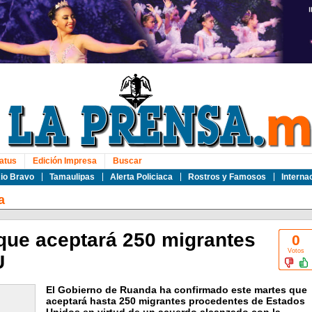
atus
Edición Impresa
Buscar
io Bravo
Tamaulipas
Alerta Policiaca
Rostros y Famosos
Interna
a
ue aceptará 250 migrantes
0
Votos
U
El Gobierno de Ruanda ha confirmado este martes que
aceptará hasta 250 migrantes procedentes de Estados