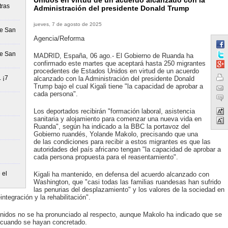
Unidos en virtud de un acuerdo alcanzado con la
tras
Administración del presidente Donald Trump
jueves, 7 de agosto de 2025
de San
Agencia/Reforma
de San
MADRID, España, 06 ago.- El Gobierno de Ruanda ha
confirmado este martes que aceptará hasta 250 migrantes
procedentes de Estados Unidos en virtud de un acuerdo
 ¡7
alcanzado con la Administración del presidente Donald
Trump bajo el cual Kigali tiene "la capacidad de aprobar a
cada persona".
Los deportados recibirán "formación laboral, asistencia
sanitaria y alojamiento para comenzar una nueva vida en
Ruanda", según ha indicado a la BBC la portavoz del
Gobierno ruandés, Yolande Makolo, precisando que una
de las condiciones para recibir a estos migrantes es que las
autoridades del país africano tengan "la capacidad de aprobar a
cada persona propuesta para el reasentamiento".
 el
Kigali ha mantenido, en defensa del acuerdo alcanzado con
Washington, que "casi todas las familias ruandesas han sufrido
las penurias del desplazamiento" y los valores de la sociedad en
integración y la rehabilitación".
nidos no se ha pronunciado al respecto, aunque Makolo ha indicado que se
o cuando se hayan concretado.