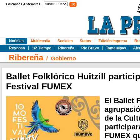
Ediciones Anteriores
Noticias
Multimedia
Sociales
Status
Edición Impresa
Bu
Reynosa
1/2 Tiempo
Ribereña
Rio Bravo
Tamaulipas
Ale
Ribereña
/
Gobierno
Ballet Folklórico Huitzill partici
Festival FUMEX
El Ballet 
agrupación
de la Cul
participar
FUMEX que