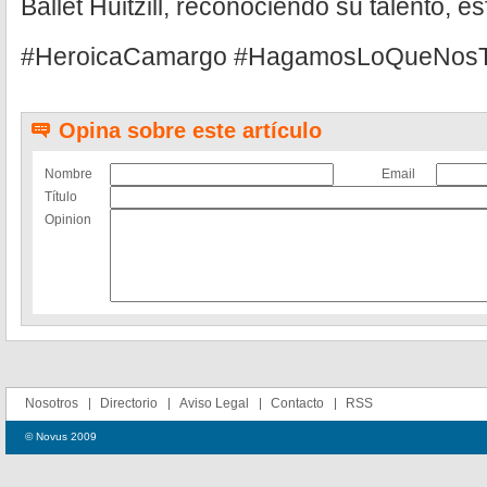
Ballet Huitzill, reconociendo su talento, e
#HeroicaCamargo #HagamosLoQueNos
Opina sobre este artículo
Nombre
Email
Título
Opinion
Nosotros
Directorio
Aviso Legal
Contacto
RSS
© Novus 2009