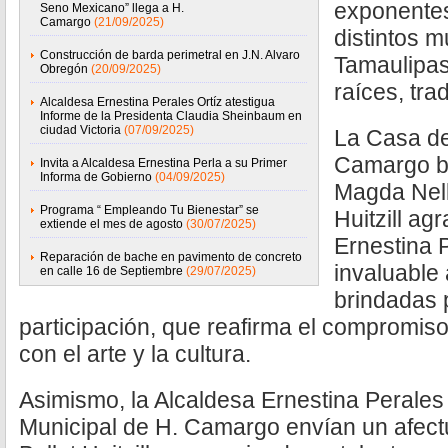
exponentes 
Seno Mexicano” llega a H.
Camargo
(21/09/2025)
distintos m
Construcción de barda perimetral en J.N. Alvaro
Tamaulipas
Obregón
(20/09/2025)
raíces, tra
Alcaldesa Ernestina Perales Ortíz atestigua
Informe de la Presidenta Claudia Sheinbaum en
ciudad Victoria
(07/09/2025)
La Casa de
Camargo baj
Invita a Alcaldesa Ernestina Perla a su Primer
Informa de Gobierno
(04/09/2025)
Magda Nell
Programa “ Empleando Tu Bienestar” se
Huitzill ag
extiende el mes de agosto
(30/07/2025)
Ernestina P
Reparación de bache en pavimento de concreto
invaluable 
en calle 16 de Septiembre
(29/07/2025)
brindadas 
participación, que reafirma el compromis
con el arte y la cultura.
Asimismo, la Alcaldesa Ernestina Perales 
Municipal de H. Camargo envían un afect