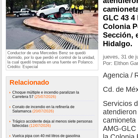
atendiero
camionet
GLC 43 4 
Colonia P
Sección, 
Hidalgo.
Conductor de una Mercedes Benz se quedó
jueves, 31 de j
dormido, por lo que perdió el control de la unidad,
la cual quedó trepada en una fuente en Polanco.
Por: Elthon Ga
Crédito: Especial
Agencia / 
Relacionado
Cd. de Méx
Choque múltiple e incendio paralizan la
Carretera 57
(25/07/2026)
Servicios 
Conato de incendio en la refinería de
atendieron
Salamanca
(20/07/2026)
camioneta
Trágico accidente deja al menos siete personas
fallecidas
(12/07/2026)
AMG-GLC 4
la Colonia
Vuelca pipa con 40 mil litros de gasolina