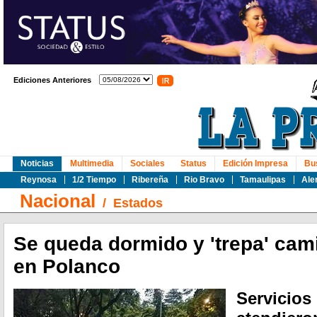
Ediciones Anteriores
Noticias
Multimedia
Sociales
Status
Edición Impresa
Bu
Reynosa
1/2 Tiempo
Ribereña
Rio Bravo
Tamaulipas
Ale
Nacional
/
Estados
Se queda dormido y 'trepa' cam
en Polanco
Servicios