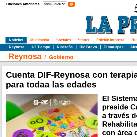
Ediciones Anteriores
Noticias
Multimedia
Sociales
Status
Edición Impresa
Bu
Reynosa
1/2 Tiempo
Ribereña
Rio Bravo
Tamaulipas
Ale
Reynosa
/
Gobierno
Cuenta DIF-Reynosa con terapia
para todaa las edades
El Sistem
preside C
a través d
Rehabilita
con área 