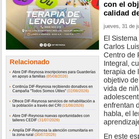
con el obj
calidad d
jueves, 31 de j
El Sistema
Carlos Lui
Centro de 
Relacionado
Integral, c
terapia de 
Abre DIF-Reynosa inscripciones para Guarderías
en apoyo a familias
(05/08/2026)
objetivo de
Continúa DIF-Reynosa recibiendo donativos en
vida de niñ
Campaña "Todos Somos Útiles"
(02/08/2026)
adolescent
Ofrece DIF-Reynosa servicios de rehabilitación a
enfrentan d
la población a través del CRI
(01/08/2026)
habla, el l
Abre DIF-Reynosa nuevas oportunidades con
talleres CEDIF
(31/07/2026)
aprendizaj
Amplía DIF-Reynosa la atención comunitaria en
En este es
la zona rural
(30/07/2026)