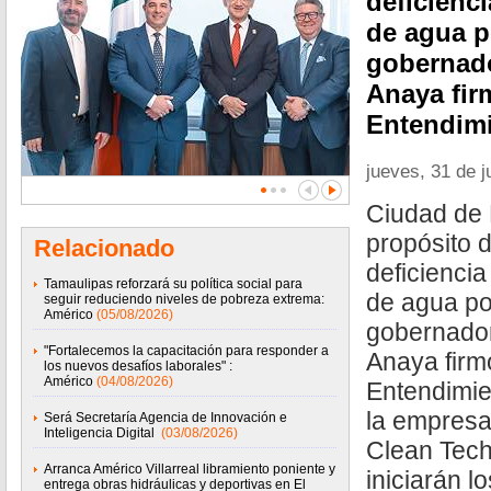
deficienci
de agua po
gobernado
Anaya fir
Entendim
jueves, 31 de j
Ciudad de 
propósito d
Relacionado
deficiencia
Tamaulipas reforzará su política social para
de agua pot
seguir reduciendo niveles de pobreza extrema:
Américo
(05/08/2026)
gobernador
"Fortalecemos la capacitación para responder a
Anaya firm
los nuevos desafíos laborales" :
Américo
(04/08/2026)
Entendimie
la empresa
Será Secretaría Agencia de Innovación e
Inteligencia Digital
(03/08/2026)
Clean Tech
Arranca Américo Villarreal libramiento poniente y
iniciarán l
entrega obras hidráulicas y deportivas en El