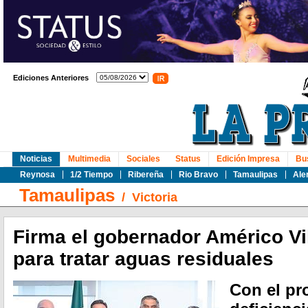
Ediciones Anteriores
Noticias
Multimedia
Sociales
Status
Edición Impresa
Bu
Reynosa
1/2 Tiempo
Ribereña
Rio Bravo
Tamaulipas
Ale
Tamaulipas
/
Victoria
Firma el gobernador Américo Vi
para tratar aguas residuales
Con el pr