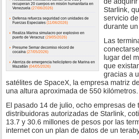
de adquirir
recuperan 20 cuerpos en misión humanitaria en
Starlink, 
Venezuela
(27/06/2026)
servicio de
Defensa refuerza seguridad con unidades de
Fuerzas Especiales
(11/06/2026)
durante un
Realiza Marina simulacro por explosivo en
puerto de Veracruz
(29/05/2026)
Las termin
conectarse 
Presume Semar decomiso récord de
cocaína
(27/05/2026)
lugar del 
Aterriza de emergencia helicóptero de Marina en
que existan
Mazatlán
(04/05/2026)
gracias a u
satélites de SpaceX, la empresa matriz de 
una altura aproximada de 550 kilómetros.
El pasado 14 de julio, ocho empresas de
distribuidoras autorizadas de Starlink, co
13.7 y 30.6 millones de pesos por las term
internet con un plan de datos de un teraby