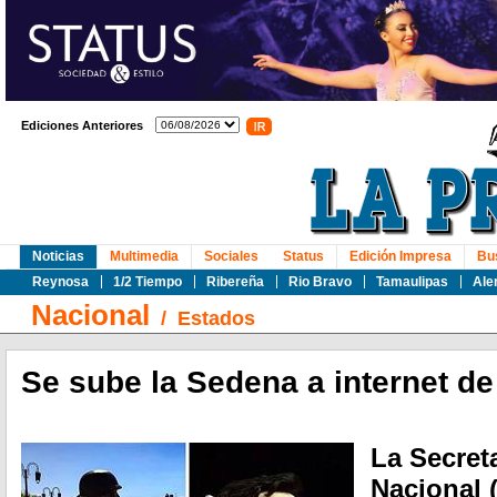
Ediciones Anteriores
Noticias
Multimedia
Sociales
Status
Edición Impresa
Bu
Reynosa
1/2 Tiempo
Ribereña
Rio Bravo
Tamaulipas
Ale
Nacional
/
Estados
Se sube la Sedena a internet d
La Secret
Nacional 