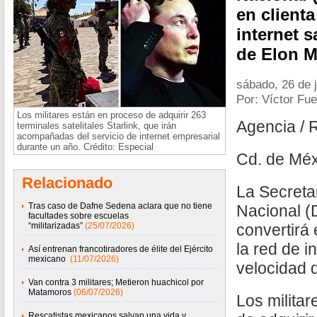
en clienta
internet s
de Elon M
sábado, 26 de j
Por: Víctor Fu
Los militares están en proceso de adquirir 263
Agencia / 
terminales satelitales Starlink, que irán
acompañadas del servicio de internet empresarial
durante un año. Crédito: Especial
Cd. de Méx
Relacionado
La Secreta
Tras caso de Dafne Sedena aclara que no tiene
Nacional (
facultades sobre escuelas
“militarizadas”
(25/07/2026)
convertirá 
la red de in
Así entrenan francotiradores de élite del Ejército
mexicano
(11/07/2026)
velocidad 
Van contra 3 militares; Metieron huachicol por
Matamoros
(06/07/2026)
Los milita
Rescatistas mexicanos salvan una vida y