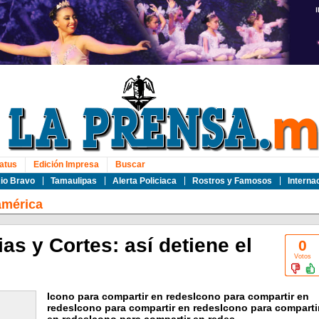
atus
Edición Impresa
Buscar
io Bravo
Tamaulipas
Alerta Policiaca
Rostros y Famosos
Interna
américa
as y Cortes: así detiene el
0
Votos
Icono para compartir en redesIcono para compartir en
redesIcono para compartir en redesIcono para comparti