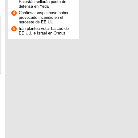
Pakistán sellarán pacto de
defensa en Yeda
4
Confiesa sospechoso haber
provocado incendio en el
noroeste de EE.UU.
5
Irán plantea vetar barcos de
EE.UU. e Israel en Ormuz