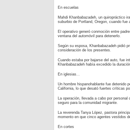
En escuelas
Mahdi Khanbabazadeh, un quiropráctico iran
suburbio de Portland, Oregon, cuando fue a 
El operativo generó conmoción entre padres
ventana del automóvil para detenerlo.
Según su esposa, Khanbabazadeh pidió prime
consideración de los presentes.
Cuando estaba por bajarse del auto, fue in
Khanbabazadeh había excedido la duración 
En iglesias...
Un hombre hispanohablante fue detenido po
California, lo que desató fuertes críticas 
La operación, llevada a cabo por personal 
seguro para la comunidad migrante.
La reverenda Tanya López, pastora principa
momento en que cinco agentes vestidos de ci
En cortes