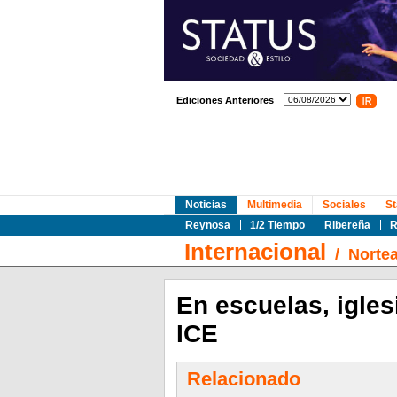
Ediciones Anteriores
Noticias
Multimedia
Sociales
St
Reynosa
1/2 Tiempo
Ribereña
R
Internacional
/
Norte
En escuelas, iglesi
ICE
Relacionado