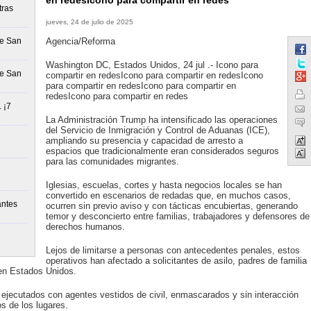
en redesIcono para compartir en redes
tras
jueves, 24 de julio de 2025
de San
Agencia/Reforma
Washington DC, Estados Unidos, 24 jul .- Icono para
de San
compartir en redesIcono para compartir en redesIcono
para compartir en redesIcono para compartir en
redesIcono para compartir en redes
 ¡7
La Administración Trump ha intensificado las operaciones
del Servicio de Inmigración y Control de Aduanas (ICE),
ampliando su presencia y capacidad de arresto a
espacios que tradicionalmente eran considerados seguros
para las comunidades migrantes.
Iglesias, escuelas, cortes y hasta negocios locales se han
convertido en escenarios de redadas que, en muchos casos,
antes
ocurren sin previo aviso y con tácticas encubiertas, generando
temor y desconcierto entre familias, trabajadores y defensores de
derechos humanos.
Lejos de limitarse a personas con antecedentes penales, estos
operativos han afectado a solicitantes de asilo, padres de familia
en Estados Unidos.
 ejecutados con agentes vestidos de civil, enmascarados y sin interacción
os de los lugares.