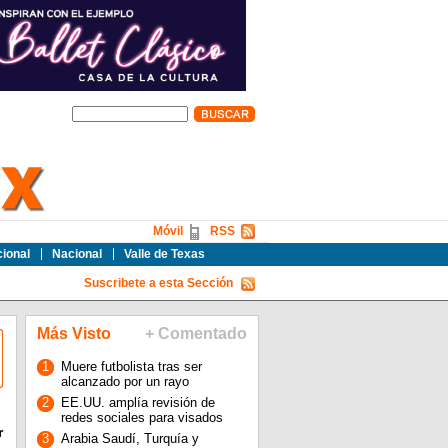
Móvil
RSS
cional
Nacional
Valle de Texas
Suscribete a esta Sección
Más Visto
+ Comentado
1
Muere futbolista tras ser
alcanzado por un rayo
2
EE.UU. amplía revisión de
redes sociales para visados
r
3
Arabia Saudí, Turquía y