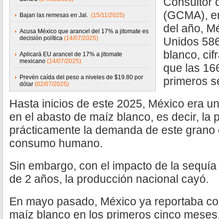
Consultor 
(GCMA), en
Bajan las remesas en Jal.
(15/11/2025)
del año, M
Acusa México que arancel del 17% a jitomate es
decisión política
(14/07/2025)
Unidos 586
blanco, cif
Aplicará EU arancel de 17% a jitomate
mexicano
(14/07/2025)
que las 166
Prevén caída del peso a niveles de $19.80 por
primeros s
dólar
(02/07/2025)
Hasta inicios de este 2025, México era un 
en el abasto de maíz blanco, es decir, la
prácticamente la demanda de este grano 
consumo humano.
Sin embargo, con el impacto de la sequí
de 2 años, la producción nacional cayó.
En mayo pasado, México ya reportaba co
maíz blanco en los primeros cinco meses,