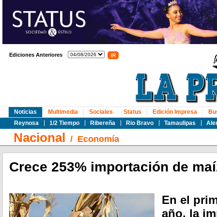
Ediciones Anteriores
Noticias
Multimedia
Sociales
Status
Edición Impresa
Bu
Reynosa
1/2 Tiempo
Ribereña
Rio Bravo
Tamaulipas
Ale
Nacional
/
Economía
Crece 253% importación de maí
En el pri
año, la i