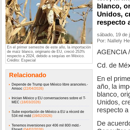
blanco, o
Unidos, c
respecto 
sábado, 19 de j
Por: Nallely H
En el primer semestre de este año, la importación
AGENCIA 
de maíz blanco, originario de EU, creció 253%
respecto a 2024, debido a sequías en México.
Crédito: Especial
Cd. de Méx
Relacionado
En el prim
Depende de Trump que México libre aranceles.-
año, la im
Amsoc
(22/04/2026)
blanco, ori
Inician México y EU conversaciones sobre el T-
Unidos, cr
MEC
(18/03/2026)
respecto a
Sube exportación de México a EU a récord de
534 mil mdd
(19/02/2026)
De acuerd
Tenemos inversiones por 406 mil 800 mdd.-
Ebrard
(04/02/2026)