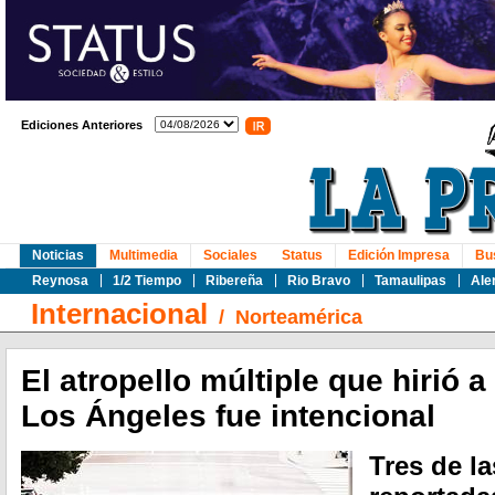
Ediciones Anteriores
Noticias
Multimedia
Sociales
Status
Edición Impresa
Bu
Reynosa
1/2 Tiempo
Ribereña
Rio Bravo
Tamaulipas
Ale
Internacional
/
Norteamérica
El atropello múltiple que hirió 
Los Ángeles fue intencional
Tres de l