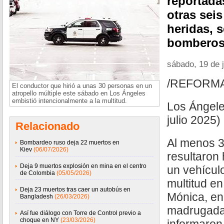
reportadas
otras sei
heridas, s
bomberos 
sábado, 19 de j
/REFORM
El conductor que hirió a unas 30 personas en un
atropello múltiple este sábado en Los Ángeles
embistió intencionalmente a la multitud.
Los Ángele
julio 2025)
Relacionado
Al menos 
Bombardeo ruso deja 22 muertos en
Kiev
(06/07/2026)
resultaron
Deja 9 muertos explosión en mina en el centro
un vehículo
de Colombia
(05/05/2026)
multitud en
Deja 23 muertos tras caer un autobús en
Mónica, en
Bangladesh
(26/03/2026)
madrugada
Así fue diálogo con Torre de Control previo a
choque en NY
(23/03/2026)