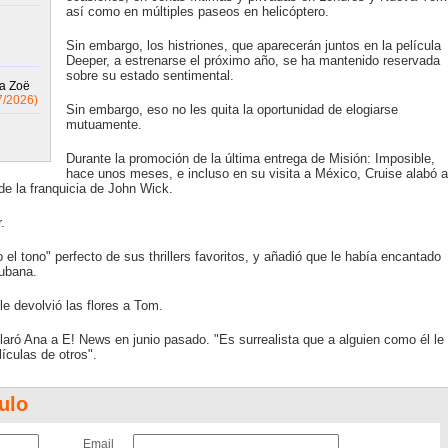
así como en múltiples paseos en helicóptero.
Sin embargo, los histriones, que aparecerán juntos en la película
Deeper, a estrenarse el próximo año, se ha mantenido reservada
sobre su estado sentimental.
 a Zoë
7/2026)
Sin embargo, eso no les quita la oportunidad de elogiarse
mutuamente.
Durante la promoción de la última entrega de Misión: Imposible,
hace unos meses, e incluso en su visita a México, Cruise alabó a
 de la franquicia de John Wick.
.
 el tono" perfecto de sus thrillers favoritos, y añadió que le había encantado
cubana.
le devolvió las flores a Tom.
claró Ana a E! News en junio pasado. "Es surrealista que a alguien como él le
lículas de otros".
ulo
Email