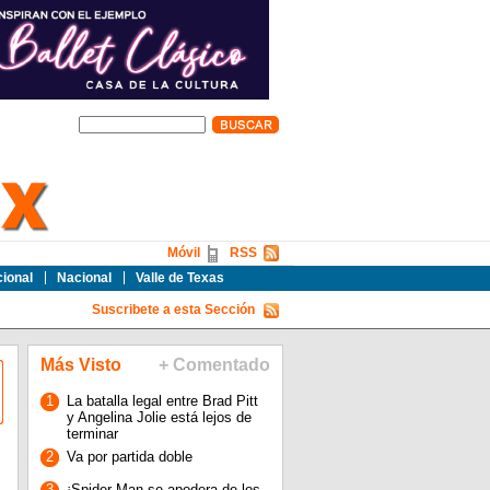
Móvil
RSS
cional
Nacional
Valle de Texas
Suscribete a esta Sección
Más Visto
+ Comentado
1
La batalla legal entre Brad Pitt
y Angelina Jolie está lejos de
terminar
2
Va por partida doble
3
¡Spider-Man se apodera de los