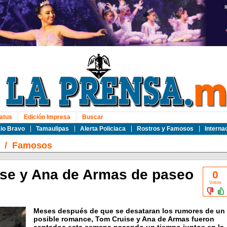
atus
Edición Impresa
Buscar
io Bravo
Tamaulipas
Alerta Policiaca
Rostros y Famosos
Interna
/
Famosos
se y Ana de Armas de paseo
0
Votos
Meses después de que se desataran los rumores de un
posible romance, Tom Cruise y Ana de Armas fueron