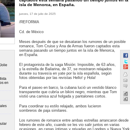
captados esta semana pasando un tiempo juntos en la
isla de Menorca, en España.
jueves, 17 de julio de 2025
/REFORMA
Cd. de México
Meses después de que se desataran los rumores de un posible
romance, Tom Cruise y Ana de Armas fueron captados esta
semana pasando un tiempo juntos en la isla de Menorca,
en España.
El protagonista de la saga Misión: Imposible, de 63 años,
Jolie
y la estrella de Bailarina, de 37, se mostraron relajados
durante su travesía en yate por la isla española, según
fotos obtenidas por las revistas Hello! y Hola!
ista
tos en
Para el paseo en barco, la cubana lució un vestido blanco
transparente que cubría un bikini negro, mientras que Tom
vistió una camisa azul holgada y pantalones cortos.
ales
Para coordinar su estilo relajado, ambos lucieron
sombreros de paja similares.
Los rumores de romance entre ambas estrellas arrancaron desde
gular
febrero de este año, cuando se les vio salir juntos en varias
ocasiones, en cenas íntimas y privadas en Londres y Nueva York