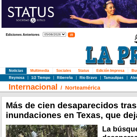
Ediciones Anteriores
Noticias
Multimedia
Sociales
Status
Edición Impresa
Bu
Reynosa
1/2 Tiempo
Ribereña
Rio Bravo
Tamaulipas
Ale
Internacional
/
Norteamérica
Más de cien desaparecidos tras
inundaciones en Texas, que de
La búsque