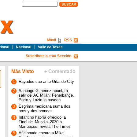
Móvil
RSS
cional
Nacional
Valle de Texas
Suscribete a esta Sección
Más Visto
+ Comentado
1
Rayados cae ante Orlando City
2
Santiago Giménez apunta a
salir del AC Milán; Fenerbahçe,
Porto y Lazio lo buscan
3
Esgrima mexicana suma dos
oros y dos bronces
4
Infantino habría ofrecido la
Final del Mundial 2030 a
Marruecos, revela The Times
5
Aficionado encara a Mikel