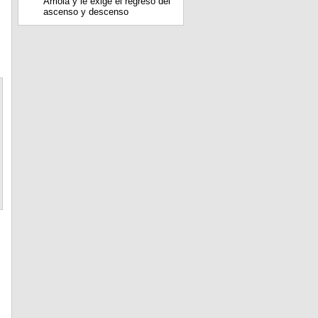
Arriola y le exige el regreso del
ascenso y descenso