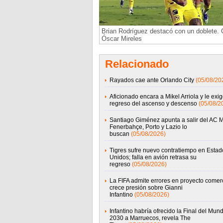
Brian Rodríguez destacó con un doblete. C
Óscar Mireles
Relacionado
Rayados cae ante Orlando City
(05/08/20
Aficionado encara a Mikel Arriola y le exig
regreso del ascenso y descenso
(05/08/2
Santiago Giménez apunta a salir del AC M
Fenerbahçe, Porto y Lazio lo
buscan
(05/08/2026)
Tigres sufre nuevo contratiempo en Estad
Unidos; falla en avión retrasa su
regreso
(05/08/2026)
La FIFA admite errores en proyecto comerc
crece presión sobre Gianni
Infantino
(05/08/2026)
Infantino habría ofrecido la Final del Mund
2030 a Marruecos, revela The