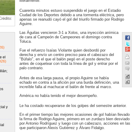
literalmente.
Cuarenta minutos estuvo suspendido el juego en el Estadio
Ciudad de los Deportes debido a una tormenta eléctrica, pero
rédito:
apenas se reanudó cayó el gol del triunfo firmado por Rodrigo
Aguirre.
Las Águilas vencieron 3-1 a Xolos, una inyección anímica
de cara al Campeón de Campeones el domingo contra
Toluca.
26)
Fue el refuerzo Isaías Violante quien desbordó por
derecha y envío un centro preciso para el cabezazo del
e el
"Búfalo", en el que el balón pegó en el poste derecho
026)
antes de coquetear con toda la línea de gol y entrar por el
palo contrario.
ilán;
Antes de esa larga pausa, el propio Aguirre se había
echado en contra a la afición por una burda definición, una
increíble falla al machucar el balón de frente al marco.
os
América no había tenido el mejor desempeño.
Le ha costado recuperarse de los golpes del semestre anterior.
ial y
En el primer tiempo las mejores ocasiones de gol habían llevado
la firma de Rodrigo Aguirre, primero en un zurdazo bien desviado
por Antonio Rodríguez y luego con un cabezazo, acciones en las
ial
que participaron Alexis Gutiérrez y Álvaro Fidalgo.