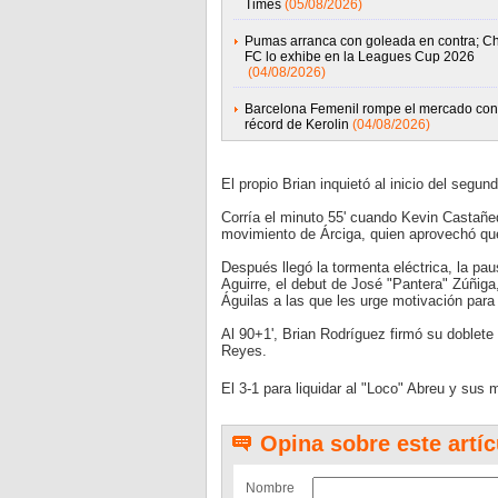
Times
(05/08/2026)
Pumas arranca con goleada en contra; Ch
FC lo exhibe en la Leagues Cup 2026
(04/08/2026)
Barcelona Femenil rompe el mercado con 
récord de Kerolin
(04/08/2026)
El propio Brian inquietó al inicio del segu
Corría el minuto 55' cuando Kevin Castañed
movimiento de Árciga, quien aprovechó que 
Después llegó la tormenta eléctrica, la pau
Aguirre, el debut de José "Pantera" Zúñiga
Águilas a las que les urge motivación pa
Al 90+1', Brian Rodríguez firmó su doblete 
Reyes.
El 3-1 para liquidar al "Loco" Abreu y sus
Opina sobre este artíc
Nombre