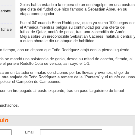
Xolos había estado a la espera de un contragolpe, en una postura
que dista del futbol que hizo famoso a Sebastián Abreu en su
arlotte
etapa como jugador.
Fue al 34' cuando Brian Rodríguez, quien ya suma 100 juegos co
el América mientras peligra su continuidad por una oferta del
fichaje
futbol de Qatar, anotó de penal, tras una zancadilla de Aarón
Mejía sobre un irreconocible Sebastián Cáceres, habitual central 
a quien ahora le dio un ataque de habilidad.
ndo tiempo, con un disparo que Toño Rodríguez atajó con la pierna izquierda.
a se mandó una asistencia de genio, desde su mitad de cancha, filtrada, al
el portero Rodolfo Cota se venció, así cayó el 1-1.
sa en un Estadio en malas condiciones por las lluvias y eventos, el gol de
, otra atajada de Toño Rodríguez a remate de la "Pantera" y el triunfo de unas
ra pelear el Campeón de Campeones.
con un tiro pegado al poste izquierdo, tras un pase larguísimo de Israel
 muchachos.
ulo
Email