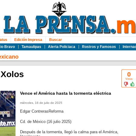
atus
Edición Impresa
Buscar
io Bravo
Tamaulipas
Alerta Policiaca
Rostros y Famosos
Interna
exicano
 Xolos
0
Votos
Vence el América hasta la tormenta eléctrica
miércoles, 16 de julio de 2025
Edgar ContrerasReforma
Cd. de México (16 julio 2025)
Después de la tormenta, llegó la calma para el América,